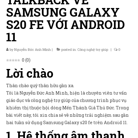
Sản Phẩm
SAMSUNG GALAXY
Giúp đỡ
S20 FE VỚI ANDROID
Liên hệ
11
by
Nguyễn Đức Anh Minh
|
posted in:
Công nghệ trợ giúp
|
0
0
(
0
)
Lời chào
Thân chào quý thân hữu gần xa.
Tôi là Nguyễn Đức Anh Minh, hiện là chuyên viên tư vấn
giáo dục và công nghệ trợ giúp của chương trình phục vụ
khiếm thị thuộc hội dòng Mến Thánh Giá Thủ Đức. Trong
bài viết này, tôi xin chia sẻ về những trải nghiệm sau gần
hai tuần sử dụng Samsung Galaxy s20 fe trên Android 11.
1. Hệ thống âm thanh