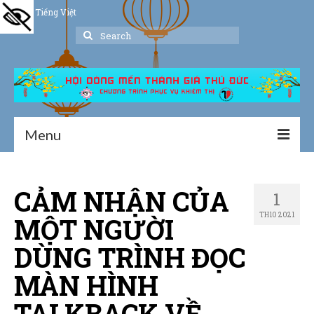
Tiếng Việt
Search
for:
Menu
Trang chủ
CẢM NHẬN CỦA
1
Giới thiệu
TH10 2021
MỘT NGƯỜI
Hoạt động
DÙNG TRÌNH ĐỌC
Thư viện
MÀN HÌNH
Dịch vụ hỗ trợ
TALKBACK VỀ