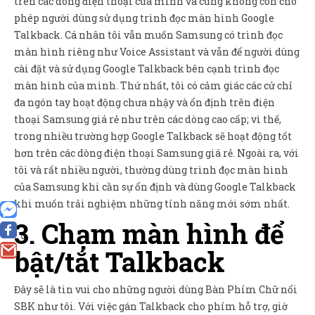
trên các dòng điện thoại của mình và cũng không còn cho
phép người dùng sử dụng trình đọc màn hình Google
Talkback. Cá nhân tôi vẫn muốn Samsung có trình đọc
màn hình riêng như Voice Assistant và vẫn để người dùng
cài đặt và sử dụng Google Talkback bên cạnh trình đọc
màn hình của mình. Thứ nhất, tôi có cảm giác các cử chỉ
đa ngón tay hoạt động chưa nhậy và ổn định trên điện
thoại Samsung giá rẻ như trên các dòng cao cấp; vì thế,
trong nhiều trường hợp Google Talkback sẽ hoạt động tốt
hơn trên các dòng điện thoại Samsung giá rẻ. Ngoài ra, với
tôi và rất nhiều người, thường dùng trình đọc màn hình
của Samsung khi cần sự ổn định và dùng Google Talkback
khi muốn trải nghiệm những tính năng mới sớm nhất.
3. Chạm màn hình để
0
bật/tắt Talkback
Đây sẽ là tin vui cho những người dùng Bàn Phím Chữ nổi
SBK như tôi. Với việc gán Talkback cho phím hỗ trợ, giờ