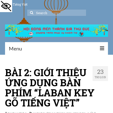
Tiếng Việt
Search
for:
Menu
Trang chủ
BÀI 2: GIỚI THIỆU
23
Giới thiệu
TH3 2019
ỨNG DỤNG BÀN
Hoạt động
PHÍM “LABAN KEY
Thư viện
GÕ TIẾNG VIỆT”
Dịch vụ hỗ trợ