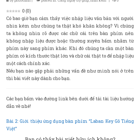
by
phuoclinh
|
posted in:
Công nghệ trợ giúp
,
nhìn kém
|
0
Sản Phẩm
0
(
0
)
Giúp đỡ
Có bao giờ bạn cảm thấy việc nhập liệu văn bản với người
nhìn kém như chúng ta thật khó khăn không? Vì chúng
Liên hệ
ta không nhìn rõ được các chữ cái trên bàn phím nên
không nhập liệu được hoặc thường xuyên bấm nhằm từ
phím này sang phím khác. Khi đó chúng ta cần một bàn
phím có kích thước thật lớn và chữ cái thật to để nhập liệu
một cách chính xác.
Nếu bạn nào gặp phải những vấn đề như mình nói ở trên
thì bài viết này dành cho bạn.
Các bạn bấm vào đường link bên dưới để tải tài liệu hướng
dẫn về nhé!
Bài 2: Giới thiệu ứng dụng bàn phím “Laban Key Gõ Tiếng
Việt”
Bạn có thấy bài viết hữu ích không?