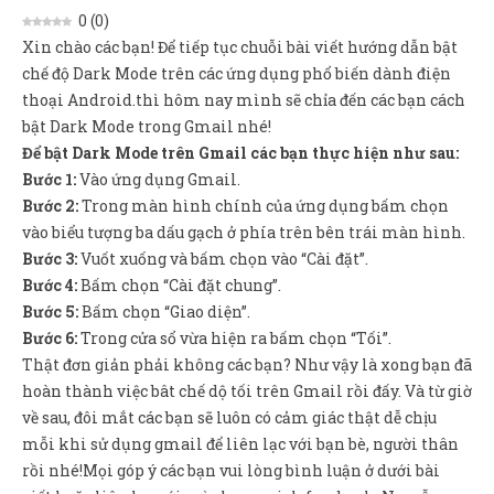
Sản Phẩm
0
(
0
)
Xin chào các bạn! Để tiếp tục chuỗi bài viết hướng dẫn bật
Giúp đỡ
chế độ Dark Mode trên các ứng dụng phổ biến dành điện
Liên hệ
thoại Android.thì hôm nay mình sẽ chỉa đến các bạn cách
bật Dark Mode trong Gmail nhé!
Để bật Dark Mode trên Gmail các bạn thực hiện như sau:
Bước 1:
Vào ứng dụng Gmail.
Bước 2:
Trong màn hình chính của ứng dụng bấm chọn
vào biểu tượng ba dấu gạch ở phía trên bên trái màn hình.
Bước 3:
Vuốt xuống và bấm chọn vào “Cài đặt”.
Bước 4:
Bấm chọn “Cài đặt chung”.
Bước 5:
Bấm chọn “Giao diện”.
Bước 6:
Trong cửa sổ vừa hiện ra bấm chọn “Tối”.
Thật đơn giản phải không các bạn? Như vậy là xong bạn đã
hoàn thành việc bât chế dộ tối trên Gmail rồi đấy. Và từ giờ
về sau, đôi mắt các bạn sẽ luôn có cảm giác thật dễ chịu
mỗi khi sử dụng gmail để liên lạc với bạn bè, người thân
rồi nhé!Mọi góp ý các bạn vui lòng bình luận ở dưới bài