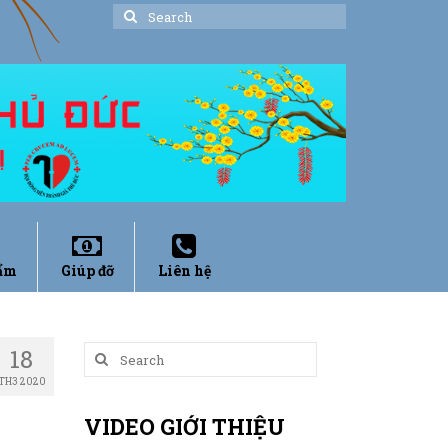
Search
for:
ẩm
Giúp đỡ
Liên hệ
18
Search
for:
TH3 2020
VIDEO GIỚI THIỆU