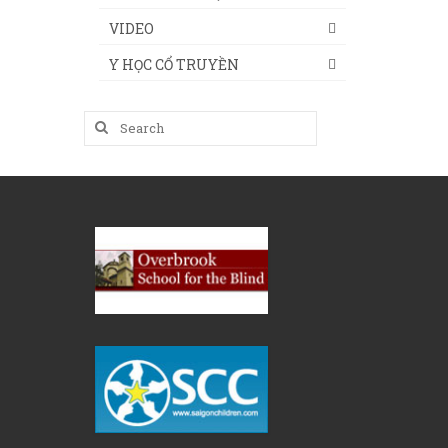
VIDEO
Y HỌC CỔ TRUYỀN
Search
for: