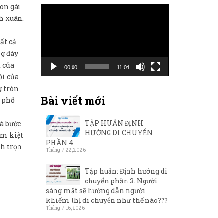
con gái
Trình
h xuân.
chơi
Video
ất cả
ng đáy
 của
00:00
11:04
ới của
g tròn
Bài viết mới
h phố
TẬP HUẤN ĐỊNH
và bước
HƯỚNG DI CHUYỂN
em kiệt
PHẦN 4
nh trọn
Tháng 7 22, 2026
Tập huấn: Định hướng di
chuyển phần 3. Người
sáng mắt sẽ hướng dẫn người
khiếm thị di chuyển như thế nào???
Tháng 7 16, 2026