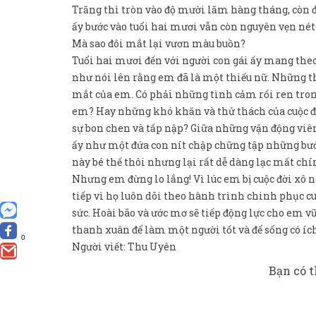
Trăng thì tròn vào độ mười lăm hàng tháng, còn đố
ấy bước vào tuổi hai mươi vẫn còn nguyên vẹn nét
Mà sao đôi mắt lại vươn màu buồn?
Tuổi hai mươi đến với người con gái ấy mang theo
như nói lên rằng em đã là một thiếu nữ. Những t
mắt của em. Có phải những tình cảm rối ren tron
em? Hay những khó khăn và thử thách của cuộc đời
sự bon chen và tấp nập? Giữa những vận động viên 
ấy như một đứa con nít chập chững tập những bướ
này bé thế thôi nhưng lại rất dễ dàng lạc mất ch
Nhưng em đừng lo lắng! Vì lúc em bị cuộc đời xô n
tiếp vì họ luôn dõi theo hành trình chinh phục c
sức. Hoài bão và ước mơ sẽ tiếp động lực cho em v
thanh xuân để làm một người tốt và để sống có ích
0
Người viết: Thu Uyên
Bạn có t