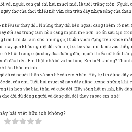
i với người con gái thì hai mươi mới là tuổi trăng tròn. Người 
 ngây thơ của thời thiếu nữ, vẫn còn tràn đầy nhựa sống của than
 nhiều sự thay đổi. Những thay đổi bên ngoài càng thêm rõ nét, t
hay đổi sâu trong tâm hồn càng mạnh mẽ hơn, nó ẩn sâu tận tro
g trái tim đã làm cho những giọt buồn vươn đọng trên khóe mắt
 này quá khắc nghiệt đối với một cô bé vừa mới bước vào thế gi
cừ khôi trong cuộc chạy đua đường đời, người thiếu nữ tuổi trăn
c đi đầu tiên. Em thật nhỏ bé và lạc lõng. Em biết không? Thàn
ính bản thân mình.
gã đã có người thân và bạn bè của em ở bên. Hãy tự tin đứng dậy 
uộc đời của em. Tuổi hai mươi sẽ nạp đầy năng lượng những khi 
ững tin hơn vào bản thân và cuộc đời. Hãy sống hết mình, hãy dà
 cho đời dù dòng người và dòng đời đổi thay ra sao em nhé!
hấy bài viết hữu ích không?