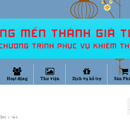
Hoạt động
Thư viện
Dịch vụ hỗ trợ
Sản Ph
SỐNG
|
0