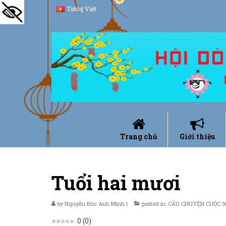
Tiếng Việt
Trang chủ
Giới thiệu
Tuổi hai mươi
by
Nguyễn Đức Anh Minh
|
posted in:
CÂU CHUYỆN CUỘC 
0
(
0
)