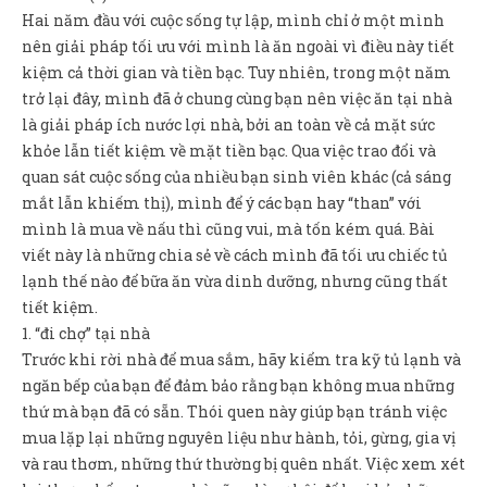
Sản Phẩm
Hai năm đầu với cuộc sống tự lập, mình chỉ ở một mình
nên giải pháp tối ưu với mình là ăn ngoài vì điều này tiết
Giúp đỡ
kiệm cả thời gian và tiền bạc. Tuy nhiên, trong một năm
Liên hệ
trở lại đây, mình đã ở chung cùng bạn nên việc ăn tại nhà
là giải pháp ích nước lợi nhà, bởi an toàn về cả mặt sức
khỏe lẫn tiết kiệm về mặt tiền bạc. Qua việc trao đổi và
quan sát cuộc sống của nhiều bạn sinh viên khác (cả sáng
mắt lẫn khiếm thị), mình để ý các bạn hay “than” với
mình là mua về nấu thì cũng vui, mà tốn kém quá. Bài
viết này là những chia sẻ về cách mình đã tối ưu chiếc tủ
lạnh thế nào để bữa ăn vừa dinh dưỡng, nhưng cũng thất
tiết kiệm.
1. “đi chợ” tại nhà
Trước khi rời nhà để mua sắm, hãy kiểm tra kỹ tủ lạnh và
ngăn bếp của bạn để đảm bảo rằng bạn không mua những
thứ mà bạn đã có sẵn. Thói quen này giúp bạn tránh việc
mua lặp lại những nguyên liệu như hành, tỏi, gừng, gia vị
và rau thơm, những thứ thường bị quên nhất. Việc xem xét