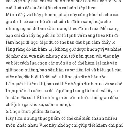
vào việc này, bạn chỉ cần dành một buổi chiều hoặc tối vào
cuối tuần để chuẩn bị ăn cho cả tuần tiếp theo.
Mình để ý và thấy phương pháp này cũng hữu ích cho các
gia đình có con nhỏ cần chuẩn bị đồ ăn sáng hoặc cho
những người đi làm cần mang theo đồ ăn trưa. Mỗi sáng,
bạn chỉ cần lấy hộp đồ ăn từ tủ lạnh và mang theo khi đi
làm hoặc đi học. Mặc dù có thể ban đầu bạn cảm thấy lo
lắng rằng đồ ăn hâm lại không giữ được hương vị và nhiệt
độ như khi vừa nấu, nhưng khi trở nên quen với việc này
và biết cách lựa chọn các món ăn có thể hâm lại mà vẫn
giữ ngon miệng, bạn sẽ nhận ra sự tiện lợi và hiệu quả của
việc này, đặc biệt là đối với những gia đình bận rộn.
Là người khiếm thị, bạn có thể nhờ gia đình mua và sơ chế
thực phẩm trước, sau đó cấp đông trong tủ lạnh và lấy ra
ăn dần. Đó có thể là những món cần nhiều thời gian để sơ
chế (như gà kho xả, sườn nướng),…
5. Chọn thực phẩm đa năng
Hãy tìm những thực phẩm có thể chế biến thành nhiều
món khác nhau. Việc này không chỉ giúp tiết kiệm chi phí