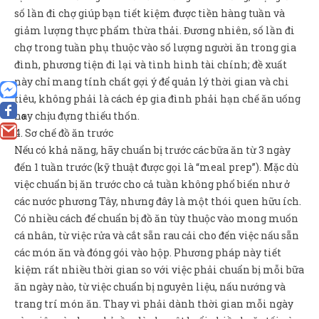
số lần đi chợ giúp bạn tiết kiệm được tiền hàng tuần và
giảm lượng thực phẩm thừa thải. Đương nhiên, số lần đi
chợ trong tuần phụ thuộc vào số lượng người ăn trong gia
đình, phương tiện đi lại và tình hình tài chính; đề xuất
này chỉ mang tính chất gợi ý để quản lý thời gian và chi
tiêu, không phải là cách ép gia đình phải hạn chế ăn uống
hay chịu đựng thiếu thốn.
0
4. Sơ chế đồ ăn trước
Nếu có khả năng, hãy chuẩn bị trước các bữa ăn từ 3 ngày
đến 1 tuần trước (kỹ thuật được gọi là “meal prep”). Mặc dù
việc chuẩn bị ăn trước cho cả tuần không phổ biến như ở
các nước phương Tây, nhưng đây là một thói quen hữu ích.
Có nhiều cách để chuẩn bị đồ ăn tùy thuộc vào mong muốn
cá nhân, từ việc rửa và cắt sẵn rau cải cho đến việc nấu sẵn
các món ăn và đóng gói vào hộp. Phương pháp này tiết
kiệm rất nhiều thời gian so với việc phải chuẩn bị mỗi bữa
ăn ngày nào, từ việc chuẩn bị nguyên liệu, nấu nướng và
trang trí món ăn. Thay vì phải dành thời gian mỗi ngày