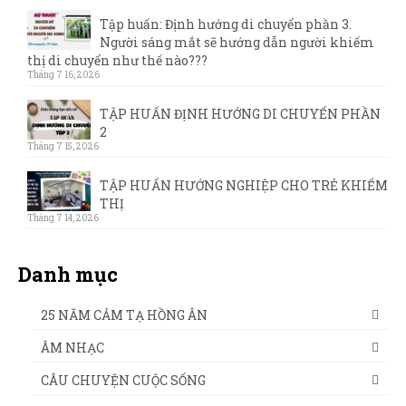
Tập huấn: Định hướng di chuyển phần 3.
Người sáng mắt sẽ hướng dẫn người khiếm
thị di chuyển như thế nào???
Tháng 7 16, 2026
TẬP HUẤN ĐỊNH HƯỚNG DI CHUYỂN PHẦN
2
Tháng 7 15, 2026
TẬP HUẤN HƯỚNG NGHIỆP CHO TRẺ KHIẾM
THỊ
Tháng 7 14, 2026
Danh mục
25 NĂM CẢM TẠ HỒNG ÂN
ÂM NHẠC
CÂU CHUYỆN CUỘC SỐNG