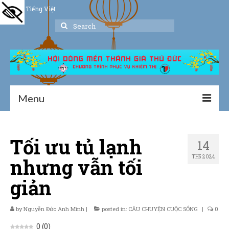
Tiếng Việt
Search
for:
Menu
Trang chủ
Tối ưu tủ lạnh
14
Giới thiệu
TH5 2024
nhưng vẫn tối
Hoạt động
giản
Thư viện
by
Nguyễn Đức Anh Minh
Dịch vụ hỗ trợ
|
posted in:
CÂU CHUYỆN CUỘC SỐNG
|
0
0
(
0
)