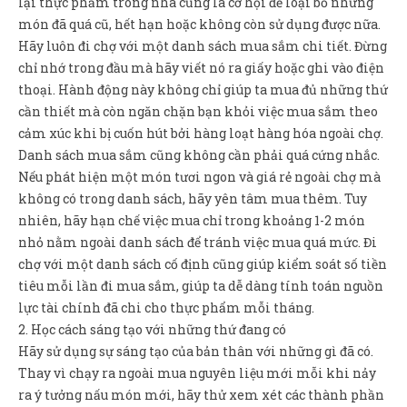
lại thực phẩm trong nhà cũng là cơ hội để loại bỏ những
món đã quá cũ, hết hạn hoặc không còn sử dụng được nữa.
Hãy luôn đi chợ với một danh sách mua sắm chi tiết. Đừng
chỉ nhớ trong đầu mà hãy viết nó ra giấy hoặc ghi vào điện
thoại. Hành động này không chỉ giúp ta mua đủ những thứ
cần thiết mà còn ngăn chặn bạn khỏi việc mua sắm theo
cảm xúc khi bị cuốn hút bởi hàng loạt hàng hóa ngoài chợ.
Danh sách mua sắm cũng không cần phải quá cứng nhắc.
Nếu phát hiện một món tươi ngon và giá rẻ ngoài chợ mà
không có trong danh sách, hãy yên tâm mua thêm. Tuy
nhiên, hãy hạn chế việc mua chỉ trong khoảng 1-2 món
nhỏ nằm ngoài danh sách để tránh việc mua quá mức. Đi
chợ với một danh sách cố định cũng giúp kiểm soát số tiền
tiêu mỗi lần đi mua sắm, giúp ta dễ dàng tính toán nguồn
lực tài chính đã chi cho thực phẩm mỗi tháng.
2. Học cách sáng tạo với những thứ đang có
Hãy sử dụng sự sáng tạo của bản thân với những gì đã có.
Thay vì chạy ra ngoài mua nguyên liệu mới mỗi khi nảy
ra ý tưởng nấu món mới, hãy thử xem xét các thành phần