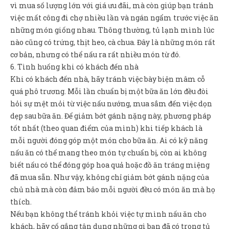
vì mua số lượng lớn với giá ưu đãi, mà còn giúp bạn tránh
việc mất công đi chợ nhiều lần và ngán ngẩm trước việc ăn
những món giống nhau. Thông thường, tủ lạnh mình lúc
nào cũng có trứng, thịt heo, cà chua. Đây là những món rất
cơ bản, nhưng có thể nấu ra rất nhiều món từ đó.
6. Tình huống khi có khách đến nhà
Khi có khách đến nhà, hãy tránh việc bày biện mâm cỗ
quá phô trương. Mỗi lần chuẩn bị một bữa ăn lớn đều đòi
hỏi sự mệt mỏi từ việc nấu nướng, mua sắm đến việc dọn
dẹp sau bữa ăn. Để giảm bớt gánh nặng này, phương pháp
tốt nhất (theo quan điểm của mình) khi tiếp khách là
mỗi người đóng góp một món cho bữa ăn. Ai có kỹ năng
nấu ăn có thể mang theo món tự chuẩn bị, còn ai không
biết nấu có thể đóng góp hoa quả hoặc đồ ăn tráng miệng
đã mua sẵn. Như vậy, không chỉ giảm bớt gánh nặng của
chủ nhà mà còn đảm bảo mỗi người đều có món ăn mà họ
thích.
Nếu bạn không thể tránh khỏi việc tự mình nấu ăn cho
khách, hãy cố gắng tận dụng những gì bạn đã có trong tủ