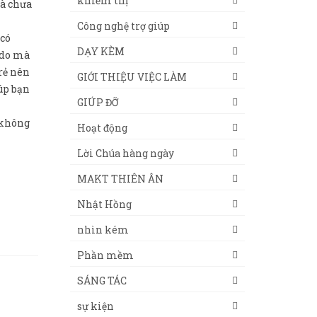
khiếm thị
mà chưa
Công nghệ trợ giúp
 có
DẠY KÈM
 do mà
rẻ nên
GIỚI THIỆU VIỆC LÀM
úp bạn
GIÚP ĐỠ
 không
Hoạt động
Lời Chúa hàng ngày
MAKT THIÊN ÂN
Nhật Hồng
nhìn kém
Phần mềm
SÁNG TÁC
sự kiện