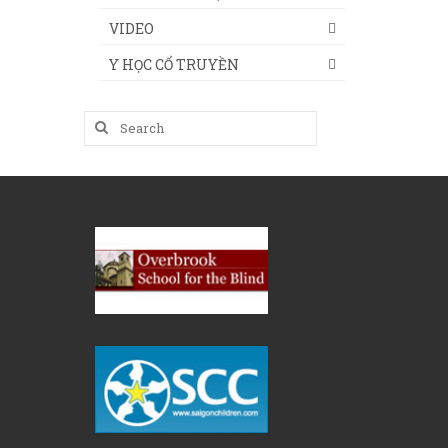
VIDEO
Y HỌC CỔ TRUYỀN
Search
for: