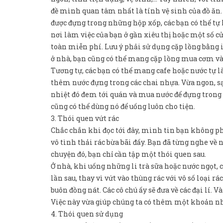
đề mình quan tâm nhất là tính vệ sinh của đồ ăn.
được đựng trong những hộp xốp, các bạn có thể tự
nơi làm việc của bạn ở gần xiêu thị hoặc một số cử
toàn miễn phí. Lưu ý phải sử dụng cặp lồng bằng 
ở nhà, bạn cũng có thể mang cặp lồng mua cơm và 
Tương tự, các bạn có thể mang cafe hoặc nước tự 
thêm nước đựng trong các chai nhựa. Vừa ngon, sạ
nhiệt đó đem tới quán và mua nước để đựng trong đ
cũng có thể dùng nó để uống luôn cho tiện.
3. Thói quen vứt rác
Chắc chắn khi đọc tới đây, mình tin bạn không phả
vô tình thải rác bừa bãi đấy. Bạn đã từng nghe về
chuyện đó, bạn chỉ cần tập một thói quen sau.
Ở nhà, khi uống những li trà sữa hoặc nước ngọt, c
lần sau, thay vì vứt vào thùng rác với vô số loại 
buôn đồng nát. Các cô chú ấy sẽ đưa về các đại lí. V
Việc này vừa giúp chúng ta có thêm một khoản nho
4. Thói quen sử dụng