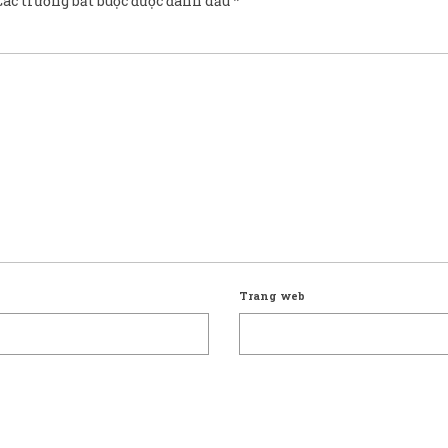
Các trường bắt buộc được đánh dấu
*
Trang web