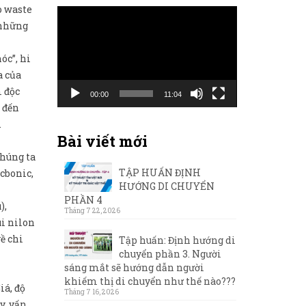
o waste
Trình
 những
chơi
Video
óc”, hi
a của
m độc
00:00
11:04
ẻ đến
.
Bài viết mới
chúng ta
TẬP HUẤN ĐỊNH
cbonic,
HƯỚNG DI CHUYỂN
PHẦN 4
),
Tháng 7 22, 2026
úi nilon
ề chi
Tập huấn: Định hướng di
chuyển phần 3. Người
sáng mắt sẽ hướng dẫn người
khiếm thị di chuyển như thế nào???
iá, độ
Tháng 7 16, 2026
y, vấn