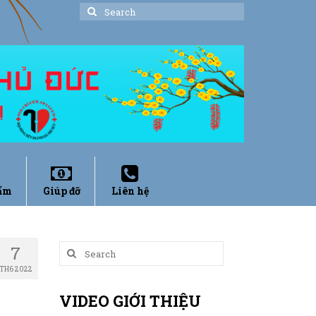
Search
for:
ẩm
Giúp đỡ
Liên hệ
7
Search
for:
TH6 2022
VIDEO GIỚI THIỆU