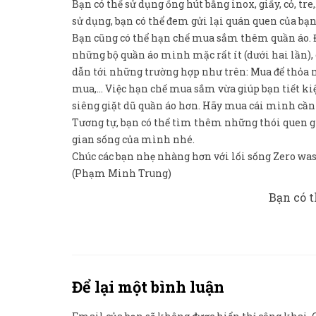
Bạn có thể sử dụng ống hút bằng inox, giấy, cỏ, t
sử dụng, bạn có thể đem gửi lại quán quen của bạn
Bạn cũng có thể hạn chế mua sắm thêm quần áo. Đ
những bộ quần áo mình mặc rất ít (dưới hai lần),
dẫn tới những trường hợp như trên: Mua để thỏa m
mua,… Việc hạn chế mua sắm vừa giúp bạn tiết kiệ
siêng giặt dũ quần áo hơn. Hãy mua cái mình cầ
Tương tự, bạn có thể tìm thêm những thói quen g
gian sống của mình nhé.
Chúc các bạn nhẹ nhàng hơn với lối sống Zero was
(Phạm Minh Trung)
Bạn có t
Để lại một bình luận