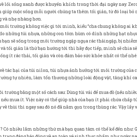
 về lối sống xanh được khuyến khích trong thời đại ngày nay. Zer
giúp cuộc sống mỗi người chúng ta thêm tối giản, từ đó loại bỏ
g và nhẹ nhàng hơn.
 môi trường không việc gì tới mình, kiểu “cha chung không ai kh
tắc do những túi nhựa, những con tôm hùm có dính những hạt nhự
áu bạn sẽ sống trong môi trường ngập ngụa rác thảingập, bị nhiễ
à tối giản là thứ bạn hướng tới thì hãy đọc tiếp, mình sẽ chia s
g ít rác thải, tối giản và còn đảm bảo sức khỏe nhất có thể nhé
 về tác hại của túi nilon, túi nhựa ảnh hưởng tới môi trường của 
ường tự nhiên, làm tổn thương những loài động vật, tăng khí ca
ôi trường bằng một số cách sau: Dùng túi vải để mua đồ (nếu nhiều
 nếu mua ít. Việc này có thể giúp nhà của bạn ít phải chứa chấp t
y về thùi thì ngay sau đó nó đã nằm gọn trong thùng rác. Vậy lấy v
n? Có nhiều lắm những thứ mà bạn quan tâm có thể kể đến như: G
nh trạng đáng báo động về an toàn vệ sinh thực phẩm như ngày na