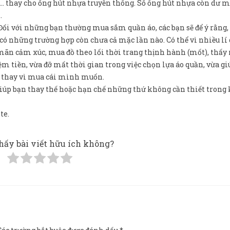
re,… thay cho ống hút nhựa truyền thống. Số ống hút nhựa còn dư 
.
ối với những bạn thường mua sắm quần áo, các bạn sẽ để ý rằng,
 có những trường hợp còn chưa cả mặc lần nào. Có thể vì nhiều lí
ãn cảm xúc, mua đồ theo lối thời trang thịnh hành (mốt), thấy 
m tiền, vừa đỡ mất thời gian trong việc chọn lựa áo quần, vừa gi
n thay vì mua cái mình muốn.
iúp bạn thay thế hoặc hạn chế những thứ không cần thiết trong
te.
hấy bài viết hữu ích không?