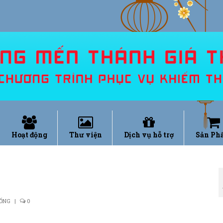
Hoạt động
Thư viện
Dịch vụ hỗ trợ
Sản Ph
SỐNG
|
0