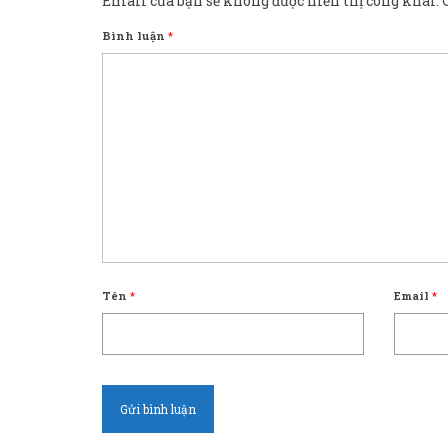
Email của bạn sẽ không được hiển thị công khai.
Bình luận
*
Tên
*
Email
*