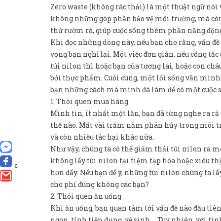
Zero waste (không rác thải) là một thuật ngữ nói
không những góp phần bảo vệ môi trường, mà còn 
thứ rườm rà, giúp cuộc sống thêm phần năng độn
Khi đọc những dòng này, nếu bạn cho rằng, vấn đề
vọng bạn nghĩ lại. Một việc đơn giản, nếu cống 
túi nilon thì hoặc bạn của tương lai, hoặc con ch
bởi thực phẩm. Cuối cùng, một lối sống văn minh v
bạn những cách mà mình đã làm để có một cuộc sốn
1. Thói quen mua hàng
Mình tin, ít nhất một lần, bạn đã từng nghe ra rả
thế nào. Mất vài trăm năm phân hủy trong môi tr
và còn nhiều tác hại khác nữa.
Như vậy, chúng ta có thể giảm thải túi nilon ra m
không lấy túi nilon tại tiệm tạp hóa hoặc xiêu thị
0
hơn đấy. Nếu bạn để ý, những túi nilon chúng ta lấ
cho phí đúng không các bạn?
2. Thói quen ăn uống
Khi ăn uống, bạn quan tâm tới vấn đề nào đầu tiê
ngon, tính tiện dụng, vệ sinh,… Tuy nhiên, với tì