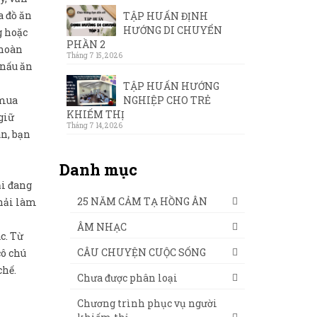
a đồ ăn
TẬP HUẤN ĐỊNH
HƯỚNG DI CHUYỂN
g hoặc
PHẦN 2
 hoàn
Tháng 7 15, 2026
 nấu ăn
TẬP HUẤN HƯỚNG
NGHIỆP CHO TRẺ
 mua
KHIẾM THỊ
giữ
Tháng 7 14, 2026
an, bạn
Danh mục
ại đang
25 NĂM CẢM TẠ HỒNG ÂN
phải làm
ÂM NHẠC
c. Từ
CÂU CHUYỆN CUỘC SỐNG
cô chú
chế.
Chưa được phân loại
Chương trình phục vụ người