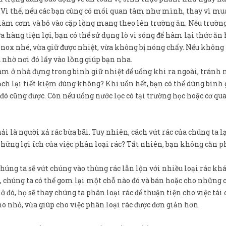
 Vì thế, nếu các bạn cùng có mối quan tâm như mình, thay vì mu
 làm cơm và bỏ vào cặp lồng mang theo lên trường ăn. Nếu trườn
a hàng tiện lợi, bạn có thể sử dụng lò vi sóng để hâm lại thức ăn
inox nhé, vừa giữ được nhiệt, vừa không bị nóng chẩy. Nếu không
nhờ nơi đó lấy vào lồng giúp bạn nha.
làm ở nhà đựng trong bình giữ nhiệt để uống khi ra ngoài, tránh
ch lại tiết kiệm đúng không? Khi uốn hết, bạn có thể dùng bình 
ó cũng được. Còn nếu uống nước lọc có tại trường học hoặc cơ qu
i là người xả rác bừa bãi. Tuy nhiên, cách vứt rác của chúng ta l
 những lợi ích của việc phân loại rác? Tất nhiên, bạn không cần 
húng ta sẽ vứt chúng vào thùng rác lẫn lộn với nhiều loại rác khá
rác, chúng ta có thể gom lại một chỗ nào đó và bán hoặc cho những 
à ở đó, họ sẽ thay chúng ta phân loại rác để thuận tiện cho việc tái 
 nhỏ, vừa giúp cho việc phân loại rác được đơn giản hơn.