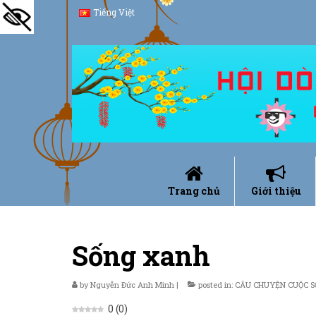
Tiếng Việt
Trang chủ
Giới thiệu
Sống xanh
by
Nguyễn Đức Anh Minh
|
posted in:
CÂU CHUYỆN CUỘC 
0
(
0
)