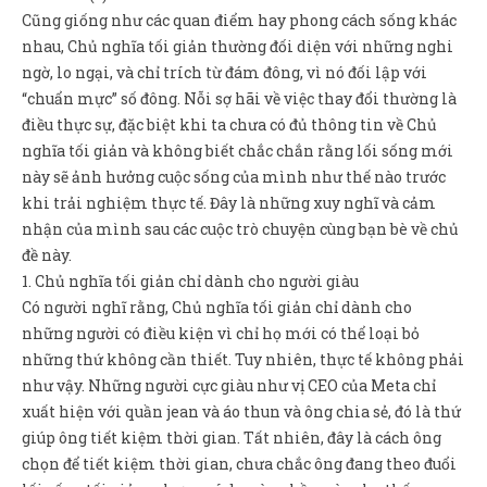
Sản Phẩm
Cũng giống như các quan điểm hay phong cách sống khác
nhau, Chủ nghĩa tối giản thường đối diện với những nghi
Giúp đỡ
ngờ, lo ngại, và chỉ trích từ đám đông, vì nó đối lập với
Liên hệ
“chuẩn mực” số đông. Nỗi sợ hãi về việc thay đổi thường là
điều thực sự, đặc biệt khi ta chưa có đủ thông tin về Chủ
nghĩa tối giản và không biết chắc chắn rằng lối sống mới
này sẽ ảnh hưởng cuộc sống của mình như thế nào trước
khi trải nghiệm thực tế. Đây là những xuy nghĩ và cảm
nhận của mình sau các cuộc trò chuyện cùng bạn bè về chủ
đề này.
1. Chủ nghĩa tối giản chỉ dành cho người giàu
Có người nghĩ rằng, Chủ nghĩa tối giản chỉ dành cho
những người có điều kiện vì chỉ họ mới có thể loại bỏ
những thứ không cần thiết. Tuy nhiên, thực tế không phải
như vậy. Những người cực giàu như vị CEO của Meta chỉ
xuất hiện với quần jean và áo thun và ông chia sẻ, đó là thứ
giúp ông tiết kiệm thời gian. Tất nhiên, đây là cách ông
chọn để tiết kiệm thời gian, chưa chắc ông đang theo đuổi