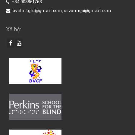
+84 908861763
bvcfmtgtd@gmail.com, srvannga@gmail.com
Xã hội