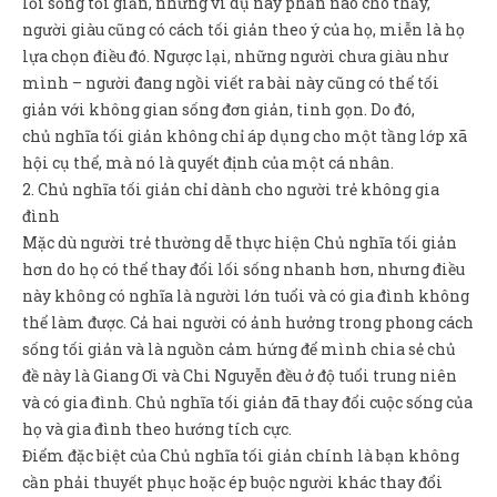
lối sống tối giản, nhưng ví dụ này phần nào cho thấy,
người giàu cũng có cách tối giản theo ý của họ, miễn là họ
lựa chọn điều đó. Ngược lại, những người chưa giàu như
mình – người đang ngồi viết ra bài này cũng có thể tối
giản với không gian sống đơn giản, tinh gọn. Do đó,
chủ nghĩa tối giản không chỉ áp dụng cho một tầng lớp xã
hội cụ thể, mà nó là quyết định của một cá nhân.
2. Chủ nghĩa tối giản chỉ dành cho người trẻ không gia
đình
Mặc dù người trẻ thường dễ thực hiện Chủ nghĩa tối giản
hơn do họ có thể thay đổi lối sống nhanh hơn, nhưng điều
này không có nghĩa là người lớn tuổi và có gia đình không
thể làm được. Cả hai người có ảnh hưởng trong phong cách
sống tối giản và là nguồn cảm hứng để mình chia sẻ chủ
đề này là Giang Ơi và Chi Nguyễn đều ở độ tuổi trung niên
và có gia đình. Chủ nghĩa tối giản đã thay đổi cuộc sống của
họ và gia đình theo hướng tích cực.
Điểm đặc biệt của Chủ nghĩa tối giản chính là bạn không
cần phải thuyết phục hoặc ép buộc người khác thay đổi