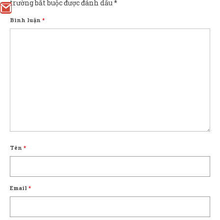
trường bắt buộc được đánh dấu
*
Bình luận
*
Tên
*
Email
*