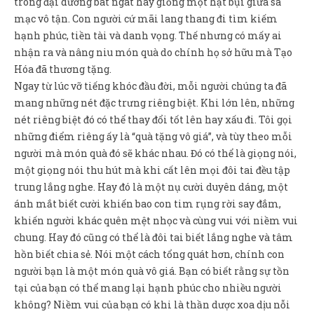
trong đại dương bát ngát hay giống một hạt bụi giữa sa
Sản Phẩm
mạc vô tận. Con người cứ mãi lang thang đi tìm kiếm
Giúp đỡ
hạnh phúc, tiền tài và danh vọng. Thế nhưng có mấy ai
nhận ra và nâng niu món quà do chính họ sở hữu mà Tạo
Liên hệ
Hóa đã thương tặng.
Ngay từ lúc vỡ tiếng khóc đầu đời, mỗi người chúng ta đã
mang những nét đặc trưng riêng biệt. Khi lớn lên, những
nét riêng biệt đó có thể thay đổi tốt lên hay xấu đi. Tôi gọi
những điểm riêng ấy là “quà tặng vô giá”, và tùy theo mỗi
người mà món quà đó sẽ khác nhau. Đó có thể là giọng nói,
một giọng nói thu hút mà khi cất lên mọi đôi tai đều tập
trung lắng nghe. Hay đó là một nụ cười duyên dáng, một
ánh mắt biết cười khiến bao con tim rụng rời say đắm,
khiến người khác quên mệt nhọc và cùng vui với niềm vui
chung. Hay đó cũng có thể là đôi tai biết lắng nghe và tâm
hồn biết chia sẻ. Nói một cách tổng quát hơn, chính con
người bạn là một món quà vô giá. Bạn có biết rằng sự tồn
tại của bạn có thể mang lại hạnh phúc cho nhiều người
không? Niềm vui của bạn có khi là thần dược xoa dịu nỗi