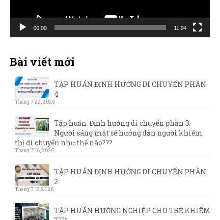
00:00
11:04
Bài viết mới
TẬP HUẤN ĐỊNH HƯỚNG DI CHUYỂN PHẦN
4
Tháng 7 22, 2026
Tập huấn: Định hướng di chuyển phần 3.
Người sáng mắt sẽ hướng dẫn người khiếm
thị di chuyển như thế nào???
Tháng 7 16, 2026
TẬP HUẤN ĐỊNH HƯỚNG DI CHUYỂN PHẦN
2
Tháng 7 15, 2026
TẬP HUẤN HƯỚNG NGHIỆP CHO TRẺ KHIẾM