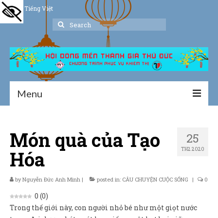
Tiếng Việt
Search
for:
Menu
Trang chủ
Món quà của Tạo
25
Giới thiệu
TH2 2020
Hóa
Hoạt động
Thư viện
by
Nguyễn Đức Anh Minh
|
posted in:
CÂU CHUYỆN CUỘC SỐNG
|
0
0
(
0
)
Dịch vụ hỗ trợ
Trong thế giới này, con người nhỏ bé như một giọt nước