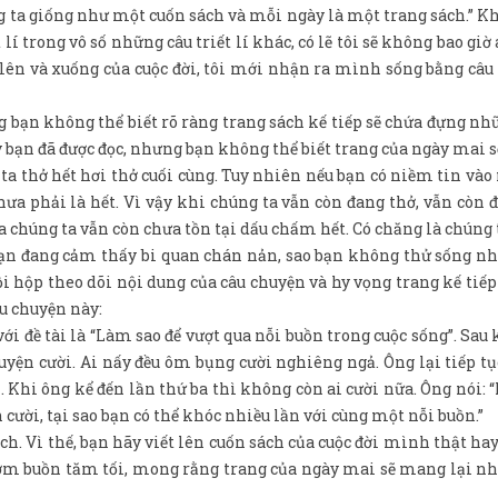
ng ta giống như một cuốn sách và mỗi ngày là một trang sách.” Khi
 lí trong vô số những câu triết lí khác, có lẽ tôi sẽ không bao giờ
lên và xuống của cuộc đời, tôi mới nhận ra mình sống bằng câu
 bạn không thể biết rõ ràng trang sách kế tiếp sẽ chứa đựng nh
 bạn đã được đọc, nhưng bạn không thể biết trang của ngày mai sẽ
 ta thở hết hơi thở cuối cùng. Tuy nhiên nếu bạn có niềm tin vào
hưa phải là hết. Vì vậy khi chúng ta vẫn còn đang thở, vẫn còn 
 chúng ta vẫn còn chưa tồn tại dấu chấm hết. Có chăng là chúng t
 bạn đang cảm thấy bi quan chán nản, sao bạn không thử sống nh
ồi hộp theo dõi nội dung của câu chuyện và hy vọng trang kế tiếp
âu chuyện này:
ới đề tài là “Làm sao để vượt qua nỗi buồn trong cuộc sống”. Sau
uyện cười. Ai nấy đều ôm bụng cười nghiêng ngả. Ông lại tiếp tụ
i. Khi ông kể đến lần thứ ba thì không còn ai cười nữa. Ông nói: 
cười, tại sao bạn có thể khóc nhiều lần với cùng một nỗi buồn.”
ch. Vì thế, bạn hãy viết lên cuốn sách của cuộc đời mình thật hay
ợm buồn tăm tối, mong rằng trang của ngày mai sẽ mang lại nh