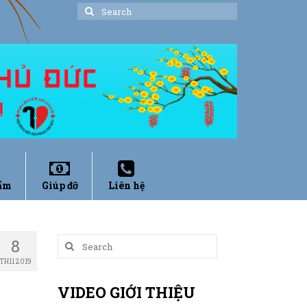
Search
for:
ẩm
Giúp đỡ
Liên hệ
8
Search
for:
TH11 2019
VIDEO GIỚI THIỆU