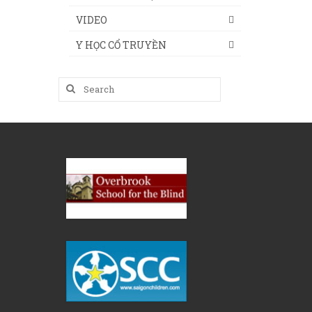
VIDEO
Y HỌC CỔ TRUYỀN
Search
for: