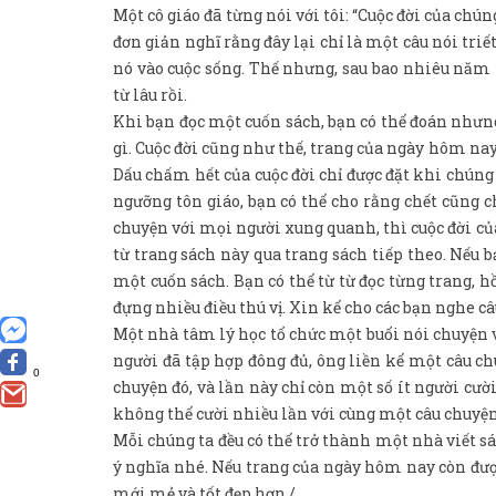
Một cô giáo đã từng nói với tôi: “Cuộc đời của chú
đơn giản nghĩ rằng đây lại chỉ là một câu nói triết
nó vào cuộc sống. Thế nhưng, sau bao nhiêu năm 
từ lâu rồi.
Khi bạn đọc một cuốn sách, bạn có thể đoán nhưng
gì. Cuộc đời cũng như thế, trang của ngày hôm nay
Dấu chấm hết của cuộc đời chỉ được đặt khi chúng
ngưỡng tôn giáo, bạn có thể cho rằng chết cũng c
chuyện với mọi người xung quanh, thì cuộc đời của
từ trang sách này qua trang sách tiếp theo. Nếu
một cuốn sách. Bạn có thể từ từ đọc từng trang, h
đựng nhiều điều thú vị. Xin kể cho các bạn nghe c
Một nhà tâm lý học tổ chức một buổi nói chuyện v
người đã tập hợp đông đủ, ông liền kể một câu ch
0
chuyện đó, và lần này chỉ còn một số ít người cườ
không thể cười nhiều lần với cùng một câu chuyện 
Mỗi chúng ta đều có thể trở thành một nhà viết sá
ý nghĩa nhé. Nếu trang của ngày hôm nay còn đư
mới mẻ và tốt đẹp hơn./.