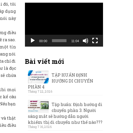
 đó, tôi
Trình
 áp dụng
chơi
 nói này
Video
ững điều
 ra sao.
00:00
11:04
 một tín
đang nói
Bài viết mới
a chỉ đi
ư là đọc
TẬP HUẤN ĐỊNH
 sẽ chứa
HƯỚNG DI CHUYỂN
PHẦN 4
 khi mọi
Tháng 7 22, 2026
c kể câu
“Nếu bạn
Tập huấn: Định hướng di
chuyển phần 3. Người
sáng mắt sẽ hướng dẫn người
 và thật
khiếm thị di chuyển như thế nào???
iều điều
Tháng 7 16, 2026