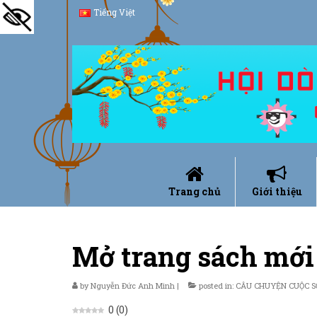
Tiếng Việt
Trang chủ
Giới thiệu
Mở trang sách mới
by
Nguyễn Đức Anh Minh
|
posted in:
CÂU CHUYỆN CUỘC 
0
(
0
)