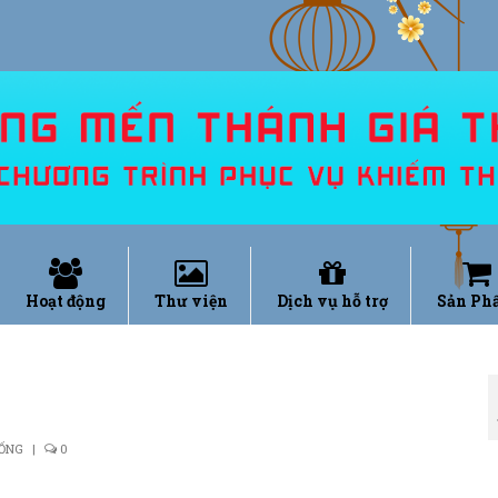
Hoạt động
Thư viện
Dịch vụ hỗ trợ
Sản Ph
SỐNG
|
0