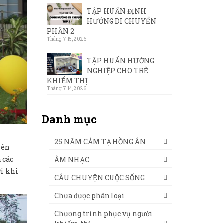
TẬP HUẤN ĐỊNH
HƯỚNG DI CHUYỂN
PHẦN 2
Tháng 7 15, 2026
TẬP HUẤN HƯỚNG
NGHIỆP CHO TRẺ
KHIẾM THỊ
Tháng 7 14, 2026
Danh mục
25 NĂM CẢM TẠ HỒNG ÂN
iên
 các
ÂM NHẠC
ới khi
CÂU CHUYỆN CUỘC SỐNG
Chưa được phân loại
Chương trình phục vụ người