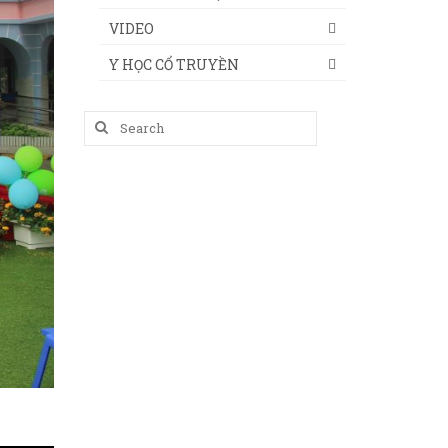
VIDEO
Y HỌC CỔ TRUYỀN
Search
for: