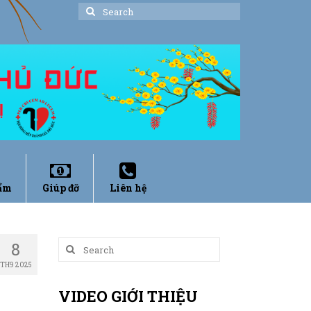
Search
for:
ẩm
Giúp đỡ
Liên hệ
8
Search
for:
TH9 2025
VIDEO GIỚI THIỆU