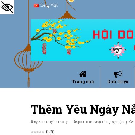
Tiếng Việt
Trang chủ
Giới thiệu
Thêm Yêu Ngày Nắ
by
Ban Truyền Thông
|
posted in:
Nhật Hồng
,
sự kiện
|
0
(
0
)