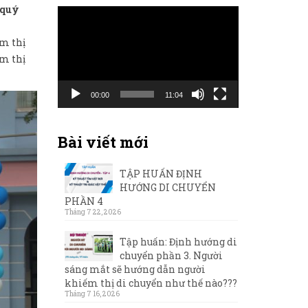
 quý
Trình
chơi
ếm thị
Video
ếm thị
00:00
11:04
Bài viết mới
TẬP HUẤN ĐỊNH
HƯỚNG DI CHUYỂN
PHẦN 4
Tháng 7 22, 2026
Tập huấn: Định hướng di
chuyển phần 3. Người
sáng mắt sẽ hướng dẫn người
khiếm thị di chuyển như thế nào???
Tháng 7 16, 2026