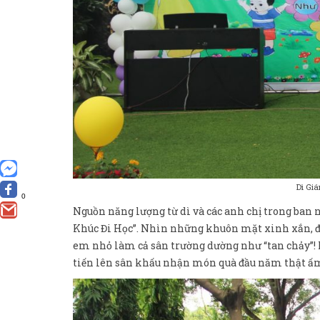
Dì Gi
0
Nguồn năng lượng từ dì và các anh chị trong ban 
Khúc Đi Học”. Nhìn những khuôn mặt xinh xắn, đán
em nhỏ làm cả sân trường dường như “tan chảy”! 
tiến lên sân khấu nhận món quà đầu năm thật ấm 