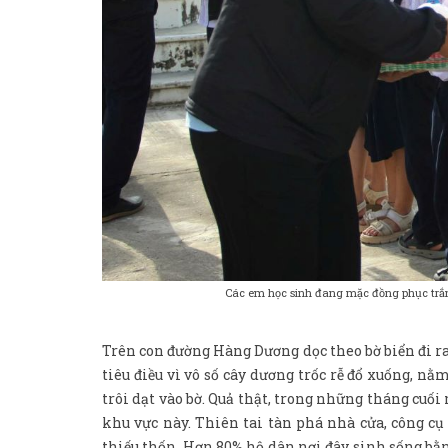
Các em học sinh đang mặc đồng phục trắ
Trên con đường Hàng Dương dọc theo bờ biển đi 
tiêu điều vì vô số cây dương trốc rễ đổ xuống, 
trôi dạt vào bờ. Quả thật, trong những tháng cuối
khu vực này. Thiên tai tàn phá nhà cửa, công cụ
thiếu thốn. Hơn 80% hộ dân nơi đây sinh sống bằn