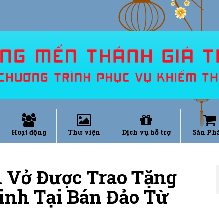
Hoạt động
Thư viện
Dịch vụ hỗ trợ
Sản Ph
 Vở Được Trao Tặng
inh Tại Bán Đảo Từ