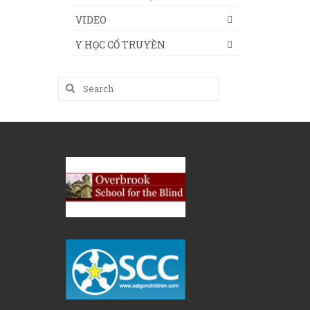
VIDEO
Y HỌC CỔ TRUYỀN
Search
for: