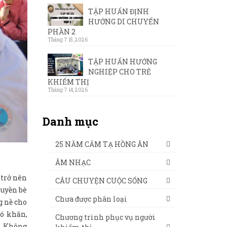
TẬP HUẤN ĐỊNH
HƯỚNG DI CHUYỂN
PHẦN 2
Tháng 7 15, 2026
TẬP HUẤN HƯỚNG
NGHIỆP CHO TRẺ
KHIẾM THỊ
Tháng 7 14, 2026
Danh mục
25 NĂM CẢM TẠ HỒNG ÂN
ÂM NHẠC
 trở nên
CÂU CHUYỆN CUỘC SỐNG
huyền bè
Chưa được phân loại
g nề cho
hó khăn,
Chương trình phục vụ người
t. Không