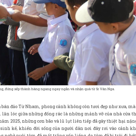
ng, đứng xếp thành hàng ngang ngay ngắn và nhận quà từ Sr Vân Nga.
ra bán đảo Từ Nham, phong cảnh không còn tươi đẹp như xưa, mà
nằm lăn lóc giữa những đống rác là những mảnh vỡ của nhà cửa t
 năm 2025, những cơn bão và lũ lụt liên tiếp đã gây thiệt hại nặn
 sinh kế, khiến đời sống của người dân nơi đây rơi vào cảnh k
g nghề nuôi tôm đã mất trắng vốn liếng, do tôm đã bị trôi đi hế