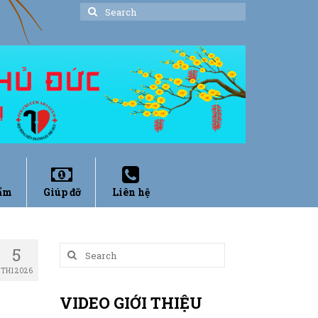
Search
for:
ẩm
Giúp đỡ
Liên hệ
5
Search
for:
TH1 2026
VIDEO GIỚI THIỆU