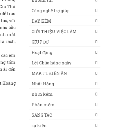
khiếm thị
 Giá Thủ
Công nghệ trợ giúp
 để trao
lao, với
DẠY KÈM
 nào bầu
GIỚI THIỆU VIỆC LÀM
 ánh mắt
lá rách,
GIÚP ĐỠ
Hoạt động
p các em
hững tấm
Lời Chúa hàng ngày
n ái đến
MAKT THIÊN ÂN
t Hoàng
Nhật Hồng
nhìn kém
Phần mềm
SÁNG TÁC
sự kiện