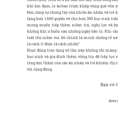
khí ảm đạm, lo âu bao trùm khắp vùng quê vốn y
Đức, cùng sự chung tay của nhiều ân nhân và trẻ 
tặng hơn 1.600 quyển vở cho hơn 300 học sinh tiể
mong muốn tiếp thêm niềm tin, nghị lực và hy 
không khí u buồn sau những ngày bão lũ. Khi cầ
toát lên niềm vui. Đó chính là minh chứng rõ nét
lá rách ít đùm lá rách nhiều”.
Hoạt động trao tặng vở lần này không chỉ mang ý
học sinh và gia đình thêm vững tin để tiếp tục
lòng âm thầm của các ân nhân và trẻ khiếm thị ch
với cộng đồng.
Bạn có t
Aver