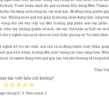
ên bình. Trước hoàn cảnh đó, quý sơ thuộc Hội dòng Mến Thánh
khiếm thị đang sinh sống tại các mái ấm, đã đồng lòng quyên góp
u học. Những món quà tuy giản dị nhưng chứa đựng tấm lòng lớn 
vọng cho các em tiếp tục đến trường, góp phần xua tan phần
m trên tay những quyển vở mới, các em thể hiện sự biết ơn và
 cho ý nghĩa của sự sẻ chia và tinh thần phụng sự “lá lành đùm 
 nghĩa hỗ trợ vật chất, mà còn là sự đồng hành tinh thần, giú
 vượt qua khó khăn, hướng đến một tương lai tươi sáng hơn. N
ính là nguồn động viên quý giá, lan tỏa yêu thương và lòng nhâ
Trần Việ
hấy bài viết hữu ích không?
age rating
5
/ 5. Vote count:
2