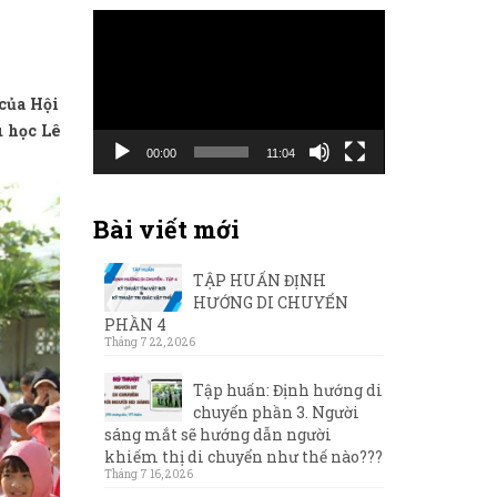
Trình
chơi
Video
của Hội
u học Lê
00:00
11:04
Bài viết mới
TẬP HUẤN ĐỊNH
HƯỚNG DI CHUYỂN
PHẦN 4
Tháng 7 22, 2026
Tập huấn: Định hướng di
chuyển phần 3. Người
sáng mắt sẽ hướng dẫn người
khiếm thị di chuyển như thế nào???
Tháng 7 16, 2026