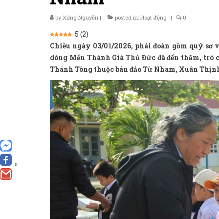
by
Xứng Nguyễn
|
posted in:
Hoạt động
|
0
5
(
2
)
Chiều ngày 03/01/2026, phái đoàn gồm quý sơ 
dòng Mến Thánh Giá Thủ Đức đã đến thăm, trò c
Thánh Tông thuộc bán đảo Từ Nham, Xuân Thịnh
0