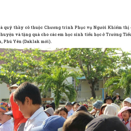
và quý thầy cô thuộc Chương trình Phục vụ Người Khiếm thị 
huyện và tặng quà cho các em học sinh tiểu học ở Trường Tiể
, Phú Yên (Daklak mới).