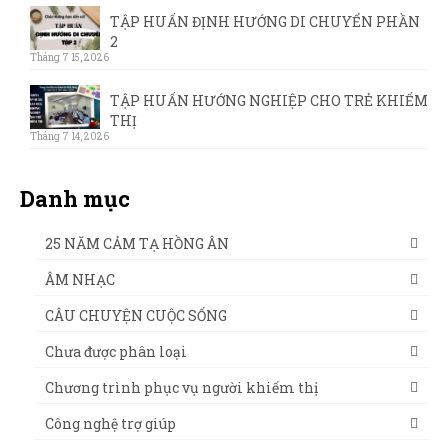
TẬP HUẤN ĐỊNH HƯỚNG DI CHUYỂN PHẦN
2
Tháng 7 15, 2026
TẬP HUẤN HƯỚNG NGHIỆP CHO TRẺ KHIẾM
THỊ
Tháng 7 14, 2026
Danh mục
25 NĂM CẢM TẠ HỒNG ÂN
ÂM NHẠC
CÂU CHUYỆN CUỘC SỐNG
Chưa được phân loại
Chương trình phục vụ người khiếm thị
Công nghệ trợ giúp