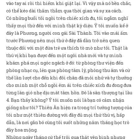
Sản Phẩm
vào tay ai rồi thì hiếm khi giật lại. Vì vậy mà nó bền chắc,
có thể kéo dài thăm thẳm qua thời gian và sự xa cách.
Giúp đỡ
Có những buổi tối ngồi trên chiếc xích đu, tôi ngẫm nghĩ
thấy mọi thứ đến với mình thật kỳ diệu. Ý tôi muốn kể ở
Liên hệ
đây là Phương, người con gái Sài Thành. Tôi vào mái ấm
trước Phương nên mọi thứ ở đây đã dần trở nên quen
thuộc đối với một đứa trẻ ưa thích tò mò như tôi. Thật là
thú vị khi bạn được đến một ngôi nhà mới và tự mình
khám phá mọi ngóc ngách ở đó: từ phòng thư viện đến
phòng nhạc cụ, lẻn qua phòng tâm lý, phòng thu âm và cứ
thế lần lượt cho đến khi đôi chân đã mỏi nhử và tự thưởng
cho mình một chỗ ngồi êm ái trên chiếc xích đu đong đưa
từng làn gió nhẹ dịu mát tâm hồn. Đó là sân thượng tại lầu
4. Bạn thấy không? Ý tôi muốn nói là bạn có cảm nhận
giống như tôi? Thiên Ân hiện ra trong trí tưởng tượng của
tôi như một thiên đường với đầy đủ mọi thứ thú vị, hấp
dẫn, là nơi gắn bó cùng tôi suốt những năm tháng học trò
đầy hoa mộng.
Những ngày tháng cứ thế trôi qua thật yên bình nhưng