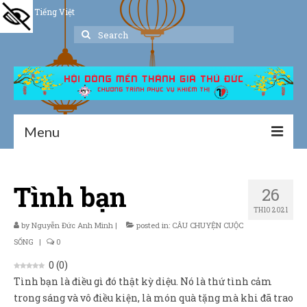
Tiếng Việt
Search
for:
Menu
Trang chủ
Tình bạn
26
Giới thiệu
TH10 2021
Hoạt động
by
Nguyễn Đức Anh Minh
|
posted in:
CÂU CHUYỆN CUỘC
SỐNG
|
0
Thư viện
0
(
0
)
Tình bạn là điều gì đó thật kỳ diệu. Nó là thứ tình cảm
Dịch vụ hỗ trợ
trong sáng và vô điều kiện, là món quà tặng mà khi đã trao