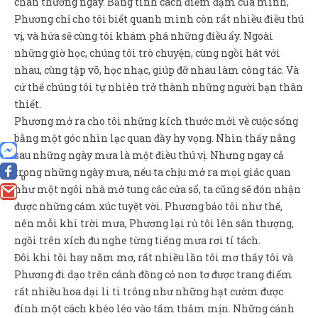
chán thường ngày. Bằng tính cách điềm đạm của mình,
Phương chỉ cho tôi biết quanh mình còn rất nhiều điều thú
vị, và hứa sẽ cùng tôi khám phá những điều ấy. Ngoài
những giờ học, chúng tôi trò chuyện, cùng ngồi hát với
nhau, cùng tập võ, học nhạc, giúp đỡ nhau làm công tác. Và
cứ thế chúng tôi tự nhiên trở thành những người bạn thân
thiết.
Phương mở ra cho tôi những kích thước mới về cuộc sống
bằng một góc nhìn lạc quan đầy hy vọng. Nhìn thấy nắng
sau những ngày mưa là một điều thú vị. Nhưng ngay cả
trong những ngày mưa, nếu ta chịu mở ra mọi giác quan
0
như một ngôi nhà mở tung các cửa sổ, ta cũng sẽ đón nhận
được những cảm xúc tuyệt vời. Phương bảo tôi như thế,
nên mỗi khi trời mưa, Phương lại rủ tôi lên sân thượng,
ngồi trên xích đu nghe từng tiếng mưa rơi tí tách.
Đôi khi tôi hay nằm mơ, rất nhiều lần tôi mơ thấy tôi và
Phương đi dạo trên cánh đồng cỏ non tơ được trang điểm
rất nhiều hoa dại li ti trông như những hạt cườm được
đính một cách khéo léo vào tấm thảm mịn. Những cánh