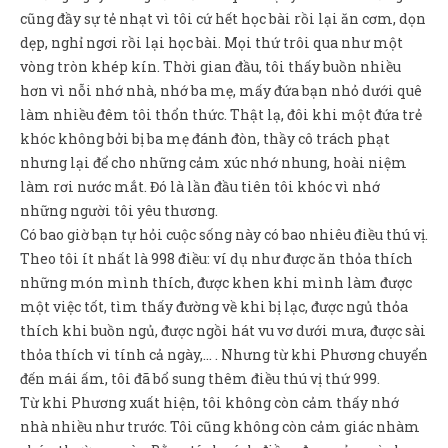
cũng đầy sự tẻ nhạt vì tôi cứ hết học bài rồi lại ăn cơm, dọn
dẹp, nghỉ ngơi rồi lại học bài. Mọi thứ trôi qua như một
vòng tròn khép kín. Thời gian đầu, tôi thấy buồn nhiều
hơn vì nỗi nhớ nhà, nhớ ba mẹ, mấy đứa bạn nhỏ dưới quê
làm nhiều đêm tôi thổn thức. Thật lạ, đôi khi một đứa trẻ
khóc không bởi bị ba mẹ đánh đòn, thầy cô trách phạt
nhưng lại để cho những cảm xúc nhớ nhung, hoài niệm
làm rơi nước mắt. Đó là lần đầu tiên tôi khóc vì nhớ
những người tôi yêu thương.
Có bao giờ bạn tự hỏi cuộc sống này có bao nhiêu điều thú vị.
Theo tôi ít nhất là 998 điều: ví dụ như được ăn thỏa thích
những món mình thích, được khen khi mình làm được
một việc tốt, tìm thấy đường về khi bị lạc, được ngủ thỏa
thích khi buồn ngủ, được ngồi hát vu vơ dưới mưa, được sài
thỏa thích vi tính cả ngày,… . Nhưng từ khi Phương chuyển
đến mái ấm, tôi đã bổ sung thêm điều thú vị thứ 999.
Từ khi Phương xuất hiện, tôi không còn cảm thấy nhớ
nhà nhiều như trước. Tôi cũng không còn cảm giác nhàm