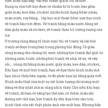
cười hiền hậu đáp “các em tham gia đi rồi sẽ biết”.
Dụng cụ của tiết học được cô chuẩn bị từ trước, bao gồm
giấy màu, keo dán, sticker nhiều hình dạng khác nhau,
màu nước, ruy băng,… lớp học mỹ thuật hôm nay học sinh
vẽ tranh bầu trời đêm. Vẽ tranh bằng màu nước, bằng xé
dán giấy màu và sticker, vẽ tranh theo trí tưởng tượng của
trẻ.
Ở trường cũng đang tổ chức cuộc thi vẽ tranh và các bức
tranh sẽ được trưng bày trong phòng hội đồng. Cô giáo
cũng mang cho chúng tôi xem những bức tranh đạt giải từ
những năm trước. những bức tranh vẽ nhà, vẽ xe, vẽ cây
cối,… cũng chỉ bằng màu nước, giấy màu, keo dán, sticker,…
Khi bạn vẽ một bức tranh, bạn sẽ dựa theo hình mẫu mà
bạn nhìn thấy bên ngoài, từ đó phác họa lại bằng giấy viết.
Hình mẫu thật của một sự vật hiện tượng chỉ mang một
dáng vẻ duy nhất mà ai cũng nhìn thấy. Cho nên khi bạn
vẽ tranh, dù bạn có sáng tạo thế nào, có thêm màu sắc
đường nét thế nào, bức tranh ấy vẫn dựa trên cấu trúc,
hình thái của vật thật phản ánh vào mắt bạn. Nhưng hãy