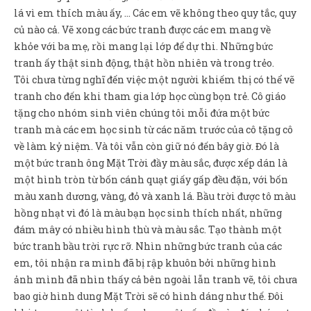
lá vì em thích màu ấy, … Các em vẽ không theo quy tắc, quy
củ nào cả. Vẽ xong các bức tranh được các em mang về
khỏe với ba mẹ, rồi mang lại lớp để dự thi. Những bức
tranh ấy thật sinh động, thật hồn nhiên và trong trẻo.
Tôi chưa từng nghĩ đến việc một người khiếm thị có thể vẽ
tranh cho đến khi tham gia lớp học cùng bọn trẻ. Cô giáo
tặng cho nhóm sinh viên chúng tôi mỗi đứa một bức
tranh mà các em học sinh từ các năm trước của cô tặng cô
về làm kỷ niệm. Và tôi vẫn còn giữ nó đến bây giờ. Đó là
một bức tranh ông Mặt Trời đầy màu sắc, được xếp dán là
một hình tròn từ bốn cánh quạt giấy gấp đều đặn, với bốn
màu xanh dương, vàng, đỏ và xanh lá. Bầu trời được tô màu
hồng nhạt vì đó là màu bạn học sinh thích nhất, những
đám mây có nhiều hình thù và màu sắc. Tạo thành một
bức tranh bầu trời rực rỡ. Nhìn những bức tranh của các
em, tôi nhận ra mình đã bị rập khuôn bởi những hình
ảnh mình đã nhìn thấy cả bên ngoài lẫn tranh vẽ, tôi chưa
bao giờ hình dung Mặt Trời sẽ có hình dáng như thế. Đôi