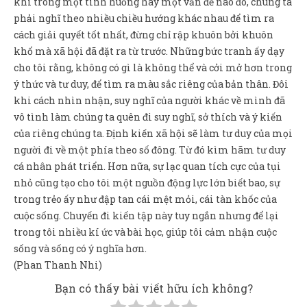
khi trong một tình huống hay một vấn đề nào đó, chúng ta
phải nghĩ theo nhiều chiều hướng khác nhau để tìm ra
cách giải quyết tốt nhất, đừng chỉ rập khuôn bởi khuôn
khổ mà xã hội đã đặt ra từ trước. Những bức tranh ấy dạy
cho tôi rằng, không có gì là không thể và cởi mở hơn trong
ý thức và tư duy, để tìm ra màu sắc riêng của bản thân. Đôi
khi cách nhìn nhận, suy nghĩ của người khác về mình đã
vô tình làm chúng ta quên đi suy nghĩ, sở thích và ý kiến
của riêng chúng ta. Định kiến xã hội sẽ làm tư duy của mọi
người đi về một phía theo số đông. Từ đó kìm hãm tư duy
cá nhân phát triển. Hơn nữa, sự lạc quan tích cực của tụi
nhỏ cũng tạo cho tôi một nguồn động lực lớn biết bao, sự
trong trẻo ấy như đập tan cái mệt mỏi, cái tàn khốc của
cuộc sống. Chuyến đi kiến tập này tuy ngắn nhưng để lại
trong tôi nhiều kí ức và bài học, giúp tôi cảm nhận cuộc
sống và sống có ý nghĩa hơn.
(Phan Thanh Nhi)
Bạn có thấy bài viết hữu ích không?