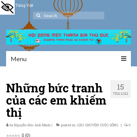
Tiếng Việt
Search
for:
Menu
Trang chủ
Những bức tranh
15
Giới thiệu
TH12 2022
của các em khiếm
Hoạt động
thị
Thư viện
by
Nguyễn Đức Anh Minh
Dịch vụ hỗ trợ
|
posted in:
CÂU CHUYỆN CUỘC SỐNG
|
0
0
(
0
)