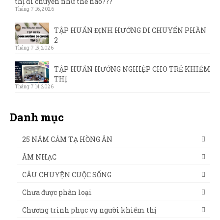
thị di chuyển như thế nào???
Tháng 7 16, 2026
TẬP HUẤN ĐỊNH HƯỚNG DI CHUYỂN PHẦN
2
Tháng 7 15, 2026
TẬP HUẤN HƯỚNG NGHIỆP CHO TRẺ KHIẾM
THỊ
Tháng 7 14, 2026
Danh mục
25 NĂM CẢM TẠ HỒNG ÂN
ÂM NHẠC
CÂU CHUYỆN CUỘC SỐNG
Chưa được phân loại
Chương trình phục vụ người khiếm thị