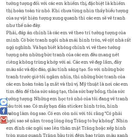
tưởng tượng đối với các em khiếm thị, đặc biệt là khiếm
thị hoàn toàn từ nhỏ. Khi chưa từng nhìn thấy biểu tượng
của sự vật hiện tượng xung quanh thì các em sẽ vẽ tranh
như thế nào đây.
Phải, đáp án chính là các em vẽ theo trí tưởng tượng của
mình. Có bức tranh ngôi nhà mái hình tròn, vẽ cột nhà rất
ngộ nghĩnh. Và bạn biết không chính vì vẽ theo tưởng
tượng nên những bức tranh của các em đều mang nét
riêng không trùng khớp với ai. Các em vẽ đẹp lắm, đầy
màu sắc và độc đáo, giàu tính sáng tạo. So với những bức
tranh trước giờ tôi ngắm nhìn, thì những bức tranh của
các em hoàn toàn lạ mắt và thú vị. Mỹ thuật là nơi các em
tìm đến để thỏa sức sáng tạo, thỏa sức bay bổng, thỏa sức
tưởng tượng. Những em học trò nhỏ của tôi đang vẽ tranh
bầu trời sao. Có mấy bạn dán sticker hình tròn, hình
vuông làm ông sao. Có em còn nói với tôi rằng “Có phải
0
ngôi sao sẽ nằm trong lòng ông Trăng to bự không”. Nhìn
em đính các ngôi sao lên thân mặt Trăng hoặc xếp hình
tròn xung quanh Trăng, bầu trời đêm bao trùm màu xanh