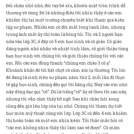
Sản Phẩm
Đôi chân nhỏ nhỏ, đôi tay bé xíu, khuôn mặt tròn trĩnh dễ
thương vô cùng. Đó là những điều tôi nhìn thấy ở các em
Giúp đỡ
khiếm thị tại một trường chuyên biệt khi tham gia kiến
Liên hệ
tập sư phạm. Nhiều em có đôi mắt long lanh lắm, nhưng
trong ánh mắt ấy chỉ toàn là bóng tối. Tôi và 2 người bạn
nữa vào lớp 3C, ở đây có 5 em học sinh và cô giáo. Cô giáo
dáng người nhỏ nhắn và nhiệt tình lắm, cô giới thiệu từng
bạn học sinh với chúng tôi và giới thiệu chúng tôi với các
em. Rồi các em đồng thanh “chúng em chào 3 cô ạ”.
Khoảnh khắc đó tôi bất chợt có cảm xúc lạ thường. Tôi lúc
đó đang là sinh viên sư phạm năm thứ 2, mỗi lần đi thực
tế gặp học sinh, chúng đều gọi tôi bằng chị. Nay các em nhỏ
này dõng dạc gọi “cô”. Dù là tiếng “cô” ấy sẽ theo tôi sau này,
nhưng tôi vẫn cảm thấy bỡ ngỡ. Sau khi chào hỏi xong
cũng đến giờ lên lớp của tụi nhỏ. Chúng tôi tham dự tiết
học môn mỹ thuật cùng với lớp. Lớp 3C có đến 4 em khiếm
thị hoàn toàn và một em nhìn kém. Tôi thắc mắc hỏi cô
“các em không nhìn thấy thì làm sao vẽ được”. Cô mỉm