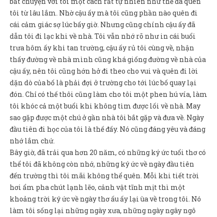
bắt chuyện với tôi một cách rất tự nhiên như thể đã quen
tôi từ lâu lắm. Nhờ cậu ấy mà tôi cũng phần nào quên đi
cái cảm giác sợ lúc bấy giờ. Nhưng cũng chính cậu ấy đã
dẫn tôi đi lạc khi về nhà. Tôi vẫn nhớ rõ như in cái buổi
trưa hôm ấy khi tan trường, cậu ấy rủ tôi cùng về, nhận
thấy đường về nhà mình cũng khá giống đường về nhà của
cậu ấy, nên tôi cũng hớn hở đi theo cho vui và quên đi lời
dặn dò của bố là phải đợi ở trường cho tới lúc bố quay lại
đón. Chỉ có thế thôi cũng làm cho tôi một phen hú vía, làm
tôi khóc cả một buổi khi không tìm được lối về nhà. May
sao gặp được một chú ở gần nhà tôi bắt gặp và đưa về. Ngày
đầu tiên đi học của tôi là thế đấy. Nó cũng đáng yêu và đáng
nhớ lắm chứ.
Bây giờ, đã trải qua hơn 20 năm, có những ký ức tuổi thơ có
thể tôi đã không còn nhớ, những ký ức về ngày đầu tiên
đến trường thì tôi mãi không thể quên. Mỗi khi tiết trời
hơi ẩm pha chút lạnh lẽo, cảnh vật tĩnh mịt thì một
khoảng trời ký ức về ngày thơ ấu ấy lại ùa về trong tôi. Nó
làm tôi sống lại những ngày xưa, những ngày ngây ngô