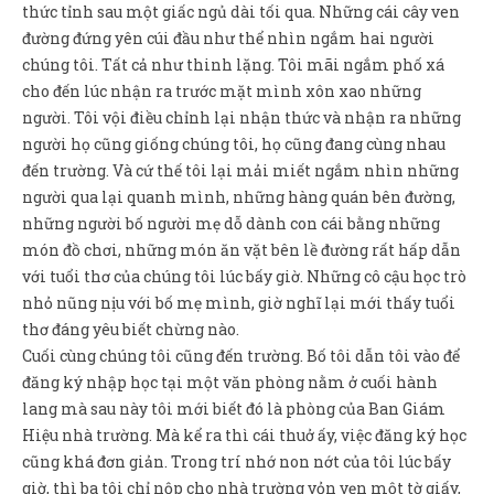
thức tỉnh sau một giấc ngủ dài tối qua. Những cái cây ven
đường đứng yên cúi đầu như thể nhìn ngắm hai người
chúng tôi. Tất cả như thinh lặng. Tôi mãi ngắm phố xá
cho đến lúc nhận ra trước mặt mình xôn xao những
người. Tôi vội điều chỉnh lại nhận thức và nhận ra những
người họ cũng giống chúng tôi, họ cũng đang cùng nhau
đến trường. Và cứ thế tôi lại mải miết ngắm nhìn những
người qua lại quanh mình, những hàng quán bên đường,
những người bố người mẹ dỗ dành con cái bằng những
món đồ chơi, những món ăn vặt bên lề đường rất hấp dẫn
với tuổi thơ của chúng tôi lúc bấy giờ. Những cô cậu học trò
nhỏ nũng nịu với bố mẹ mình, giờ nghĩ lại mới thấy tuổi
thơ đáng yêu biết chừng nào.
Cuối cùng chúng tôi cũng đến trường. Bố tôi dẫn tôi vào để
đăng ký nhập học tại một văn phòng nằm ở cuối hành
lang mà sau này tôi mới biết đó là phòng của Ban Giám
Hiệu nhà trường. Mà kể ra thì cái thuở ấy, việc đăng ký học
cũng khá đơn giản. Trong trí nhớ non nớt của tôi lúc bấy
giờ, thì ba tôi chỉ nộp cho nhà trường vỏn vẹn một tờ giấy,