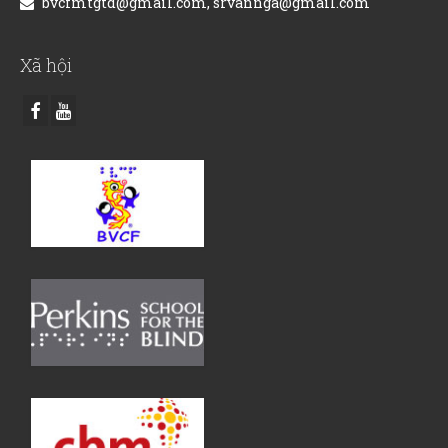
bvcfmtgtd@gmail.com, srvannga@gmail.com
Xã hội