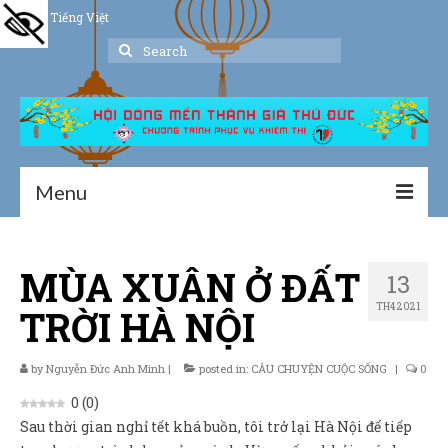
Tiếng Việt
Search
for:
Menu
Trang chủ
MÙA XUÂN Ở ĐẤT
13
Giới thiệu
TH4 2021
TRỜI HÀ NỘI
Hoạt động
Thư viện
by
Nguyễn Đức Anh Minh
|
posted in:
CÂU CHUYỆN CUỘC SỐNG
|
0
0
(
0
)
Dịch vụ hỗ trợ
Sau thời gian nghỉ tết khá buồn, tôi trở lại Hà Nội để tiếp