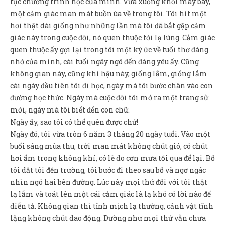
tục chương trình học của mình. Vừa xuống khỏi máy bay,
Sản Phẩm
một cảm giác man mát buồn ùa về trong tôi. Tôi hít một
Giúp đỡ
hơi thật dài giống như những lần mà tôi đã bắt gặp cảm
giác này trong cuộc đời, nó quen thuộc tới lạ lùng. Cảm giác
Liên hệ
quen thuộc ấy gợi lại trong tôi một ký ức về tuổi thơ đáng
nhớ của mình, cái tuổi ngây ngô đến đáng yêu ấy. Cũng
không gian này, cũng khí hậu này, giống lắm, giống lắm
cái ngày đầu tiên tôi đi học, ngày mà tôi bước chân vào con
đường học thức. Ngày mà cuộc đời tôi mở ra một trang sử
mới, ngày mà tôi biết đến con chữ.
Ngày ấy, sao tôi có thể quên được chứ!
Ngày đó, tôi vừa tròn 6 năm 3 tháng 20 ngày tuổi. Vào một
buổi sáng mùa thu, trời man mát không chút gió, có chút
hơi ẩm trong không khí, có lẽ do cơn mưa tối qua để lại. Bố
tôi dắt tôi đến trường, tôi bước đi theo sau bố và ngơ ngác
nhìn ngó hai bên đường. Lúc này mọi thứ đối với tôi thật
lạ lẫm và toát lên một cái cảm giác là lạ khó có lời nào để
diễn tả. Không gian thì tĩnh mịch lạ thường, cảnh vật tĩnh
lặng không chút dao động. Dường như mọi thứ vẫn chưa