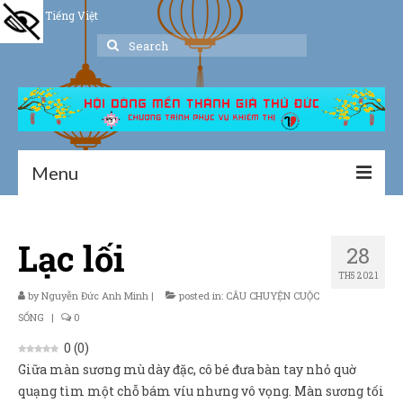
Tiếng Việt
Search
for:
Menu
Trang chủ
Lạc lối
28
Giới thiệu
TH5 2021
Hoạt động
by
Nguyễn Đức Anh Minh
|
posted in:
CÂU CHUYỆN CUỘC
SỐNG
|
0
Thư viện
0
(
0
)
Giữa màn sương mù dày đặc, cô bé đưa bàn tay nhỏ quờ
Dịch vụ hỗ trợ
quạng tìm một chỗ bám víu nhưng vô vọng. Màn sương tối