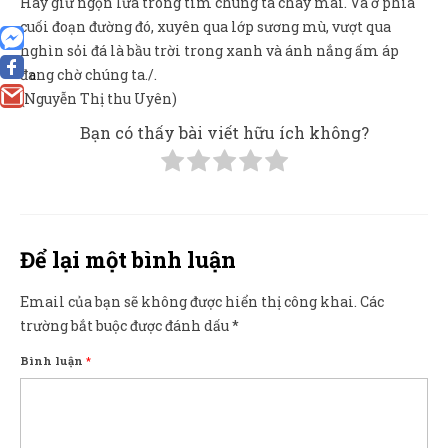
Hãy giữ ngọn lửa trong tim chúng ta cháy mãi. Và ở phía
cuối đoạn đường đó, xuyên qua lớp sương mù, vượt qua
nghìn sỏi đá là bầu trời trong xanh và ánh nắng ấm áp
đang chờ chúng ta./.
0
(Nguyễn Thị thu Uyên)
Bạn có thấy bài viết hữu ích không?
Để lại một bình luận
Email của bạn sẽ không được hiển thị công khai.
Các
trường bắt buộc được đánh dấu
*
Bình luận
*