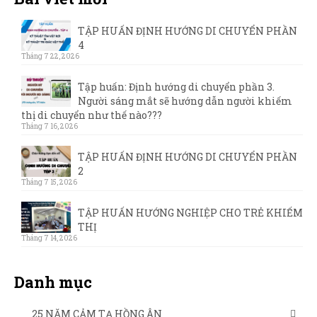
TẬP HUẤN ĐỊNH HƯỚNG DI CHUYỂN PHẦN
4
Tháng 7 22, 2026
Tập huấn: Định hướng di chuyển phần 3.
Người sáng mắt sẽ hướng dẫn người khiếm
thị di chuyển như thế nào???
Tháng 7 16, 2026
TẬP HUẤN ĐỊNH HƯỚNG DI CHUYỂN PHẦN
2
Tháng 7 15, 2026
TẬP HUẤN HƯỚNG NGHIỆP CHO TRẺ KHIẾM
THỊ
Tháng 7 14, 2026
Danh mục
25 NĂM CẢM TẠ HỒNG ÂN