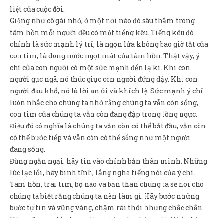
liệt của cuộc đời.
Giống như cô gái nhỏ, ở một nơi nào đó sâu thẳm trong
tâm hồn mỗi người đều có một tiếng kêu. Tiếng kêu đó
chính là sức mạnh lý trí, là ngọn lửa không bao giờ tắt của
con tim, là dòng nước ngọt mát của tâm hồn. Thật vậy, ý
chí của con người có một sức mạnh đến lạ kì. Khi con
người gục ngã, nó thúc giục con người đứng dậy. Khi con
người đau khổ, nó là lời an ủi và khích lệ. Sức mạnh ý chí
luôn nhắc cho chúng ta nhớ rằng chúng ta vẫn còn sống,
con tim của chúng ta vẫn còn đang đập trong lồng ngực.
Điều đó có nghĩa là chúng ta vẫn còn có thể bắt đầu, vẫn còn
có thể bước tiếp và vẫn còn có thể sống như một người
đang sống.
Đừng ngần ngại, hãy tin vào chính bản thân mình. Những
lúc lạc lối, hãy bình tĩnh, lắng nghe tiếng nói của ý chí.
Tâm hồn, trái tim, bộ não và bản thân chúng ta sẽ nói cho
chúng ta biết rằng chúng ta nên làm gì. Hãy bước những
bước tự tin và vững vàng, chậm rãi thôi nhưng chắc chắn.