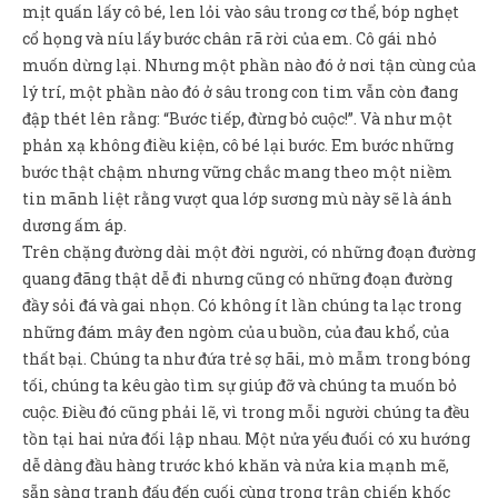
Sản Phẩm
mịt quấn lấy cô bé, len lỏi vào sâu trong cơ thể, bóp nghẹt
cổ họng và níu lấy bước chân rã rời của em. Cô gái nhỏ
Giúp đỡ
muốn dừng lại. Nhưng một phần nào đó ở nơi tận cùng của
lý trí, một phần nào đó ở sâu trong con tim vẫn còn đang
Liên hệ
đập thét lên rằng: “Bước tiếp, đừng bỏ cuộc!”. Và như một
phản xạ không điều kiện, cô bé lại bước. Em bước những
bước thật chậm nhưng vững chắc mang theo một niềm
tin mãnh liệt rằng vượt qua lớp sương mù này sẽ là ánh
dương ấm áp.
Trên chặng đường dài một đời người, có những đoạn đường
quang đãng thật dễ đi nhưng cũng có những đoạn đường
đầy sỏi đá và gai nhọn. Có không ít lần chúng ta lạc trong
những đám mây đen ngòm của u buồn, của đau khổ, của
thất bại. Chúng ta như đứa trẻ sợ hãi, mò mẫm trong bóng
tối, chúng ta kêu gào tìm sự giúp đỡ và chúng ta muốn bỏ
cuộc. Điều đó cũng phải lẽ, vì trong mỗi người chúng ta đều
tồn tại hai nửa đối lập nhau. Một nửa yếu đuối có xu hướng
dễ dàng đầu hàng trước khó khăn và nửa kia mạnh mẽ,
sẵn sàng tranh đấu đến cuối cùng trong trận chiến khốc