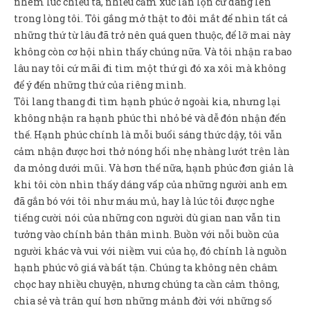
nhem lúc chiều tà, nhiều cảm xúc lẫn lộn cứ dâng lên
Sản Phẩm
trong lòng tôi. Tôi gắng mở thật to đôi mắt để nhìn tất cả
Giúp đỡ
những thứ từ lâu đã trở nên quá quen thuộc, để lỡ mai này
không còn cơ hội nhìn thấy chúng nữa. Và tôi nhận ra bao
Liên hệ
lâu nay tôi cứ mãi đi tìm một thứ gì đó xa xôi mà không
để ý đến những thứ của riêng mình.
Tôi lang thang đi tìm hạnh phúc ở ngoài kia, nhưng lại
không nhận ra hạnh phúc thì nhỏ bé và dễ đón nhận đến
thế. Hạnh phúc chính là mỗi buổi sáng thức dậy, tôi vẫn
cảm nhận được hơi thở nóng hổi nhẹ nhàng lướt trên làn
da mỏng dưới mũi. Và hơn thế nữa, hạnh phúc đơn giản là
khi tôi còn nhìn thấy dáng vấp của những người anh em
đã gắn bó với tôi như máu mủ, hay là lúc tôi được nghe
tiếng cười nói của những con người dù gian nan vẫn tin
tưởng vào chính bản thân mình. Buồn với nỗi buồn của
người khác và vui với niềm vui của họ, đó chính là nguồn
hạnh phúc vô giá và bất tận. Chúng ta không nên châm
chọc hay nhiều chuyện, nhưng chúng ta cần cảm thông,
chia sẻ và trân quí hơn những mảnh đời với những số