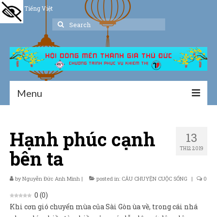
Tiếng Việt
Search
for:
Menu
Trang chủ
Hạnh phúc cạnh
13
Giới thiệu
TH12 2019
bên ta
Hoạt động
Thư viện
by
Nguyễn Đức Anh Minh
|
posted in:
CÂU CHUYỆN CUỘC SỐNG
|
0
0
(
0
)
Dịch vụ hỗ trợ
Khi cơn gió chuyển mùa của Sài Gòn ùa về, trong cái nhá