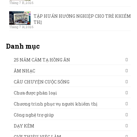
Tháng 7 15, 2026
TẬP HUẤN HƯỚNG NGHIỆP CHO TRẺ KHIẾM
THỊ
Tháng 7 14, 2026
Danh mục
25 NĂM CẢM TẠ HỒNG ÂN
ÂM NHẠC
CÂU CHUYỆN CUỘC SỐNG
Chưa được phân loại
Chương trình phục vụ người khiếm thị
Công nghệ trợ giúp
DẠY KÈM
GIỚI THIỆU VIỆC LÀM