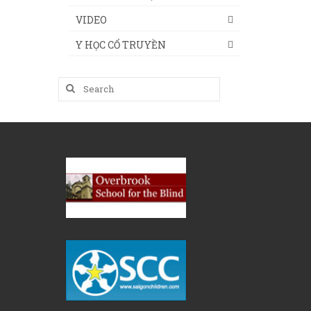
VIDEO
Y HỌC CỔ TRUYỀN
Search
for: