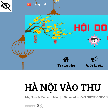
Tiếng Việt
Trang chủ
Giới thiệu
HÀ NỘI VÀO THU
by
Nguyễn Đức Anh Minh
|
posted in:
CÂU CHUYỆN CUỘC 
0
(
0
)