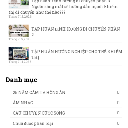
Tập huấn: Định hướng di chuyển phần 3.
Người sáng mắt sẽ hướng dẫn người khiếm
thị di chuyển như thế nào???
Tháng 7 16, 2026
TẬP HUẤN ĐỊNH HƯỚNG DI CHUYỂN PHẦN
2
Tháng 7 15, 2026
TẬP HUẤN HƯỚNG NGHIỆP CHO TRẺ KHIẾM
THỊ
Tháng 7 14, 2026
Danh mục
25 NĂM CẢM TẠ HỒNG ÂN
ÂM NHẠC
CÂU CHUYỆN CUỘC SỐNG
Chưa được phân loại