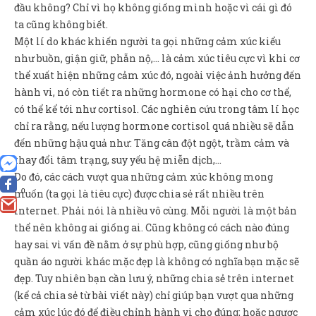
đầu không? Chỉ vì họ không giống mình hoặc vì cái gì đó
ta cũng không biết.
Một lí do khác khiến người ta gọi những cảm xúc kiểu
như buồn, giận giữ, phẫn nộ,… là cảm xúc tiêu cực vì khi cơ
thể xuất hiện những cảm xúc đó, ngoài việc ảnh hưởng đến
hành vi, nó còn tiết ra những hormone có hại cho cơ thể,
có thể kể tới như cortisol. Các nghiên cứu trong tâm lí học
chỉ ra rằng, nếu lượng hormone cortisol quá nhiều sẽ dẫn
đến những hậu quả như: Tăng cân đột ngột, trầm cảm và
thay đổi tâm trạng, suy yếu hệ miễn dịch,…
Do đó, các cách vượt qua những cảm xúc không mong
0
muốn (ta gọi là tiêu cực) được chia sẻ rất nhiều trên
internet. Phải nói là nhiều vô cùng. Mỗi người là một bản
thể nên không ai giống ai. Cũng không có cách nào đúng
hay sai vì vấn đề nằm ở sự phù hợp, cũng giống như bộ
quần áo người khác mặc đẹp là không có nghĩa bạn mặc sẽ
đẹp. Tuy nhiên bạn cần lưu ý, những chia sẻ trên internet
(kể cả chia sẻ từ bài viết này) chỉ giúp bạn vượt qua những
cảm xúc lúc đó để điều chỉnh hành vi cho đúng; hoặc ngược