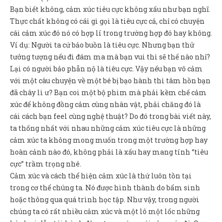
Sản Phẩm
Bạn biết không, cảm xúc tiêu cực không xấu như bạn nghĩ.
Thực chất không có cái gì gọi là tiêu cực cả, chỉ có chuyện
Giúp đỡ
cái cảm xúc đó nó có hợp lí trong trường hợp đó hay không.
Liên hệ
Ví dụ: Người ta cứ bảo buồn là tiêu cực. Nhưng bạn thử
tưởng tượng nếu đi đám ma mà bạn vui thì sẽ thế nào nhỉ?
Lại có người bảo phẫn nộ là tiêu cực. Vậy nếu bạn vô cảm
với một câu chuyện về một bé bị bạo hành thì tâm hồn bạn
đã chây lì ư? Bạn coi một bộ phim mà phải kềm chế cảm
xúc để không đồng cảm cùng nhân vật, phải chăng đó là
cái cách bạn feel cùng nghệ thuật? Do đó trong bài viết này,
ta thống nhất với nhau những cảm xúc tiêu cực là những
cảm xúc ta không mong muốn trong một trường hợp hay
hoàn cảnh nào đó, không phải là xấu hay mang tính “tiêu
cực” trầm trọng nhé.
Cảm xúc và cách thể hiện cảm xúc là thứ luôn tồn tại
trong cơ thể chúng ta. Nó được hình thành do bẩm sinh
hoặc thông qua quá trình học tập. Như vậy, trong người
chúng ta có rất nhiều cảm xúc và một lô một lốc những