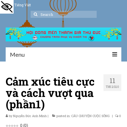
Tiếng Việt
Search
for:
Menu
Trang chủ
Cảm xúc tiêu cực
11
Giới thiệu
TH5 2020
và cách vượt qua
Hoạt động
(phần1)
Thư viện
by
Nguyễn Đức Anh Minh
Dịch vụ hỗ trợ
|
posted in:
CÂU CHUYỆN CUỘC SỐNG
|
0
0
(
0
)