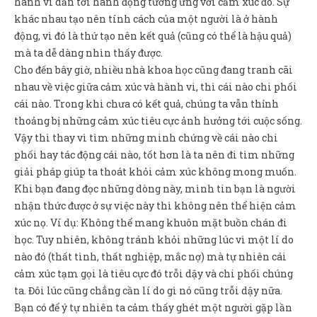
hành vi dẫn tới hành động tương ứng với cảm xúc đó. Sự
khác nhau tạo nên tính cách của một người là ở hành
động, vì đó là thứ tạo nên kết quả (cũng có thể là hậu quả)
mà ta dễ dàng nhìn thấy được.
Cho đến bây giờ, nhiều nhà khoa học cũng đang tranh cãi
nhau về việc giữa cảm xúc và hành vi, thì cái nào chi phối
cái nào. Trong khi chưa có kết quả, chúng ta vẫn thỉnh
thoảng bị những cảm xúc tiêu cực ảnh hưởng tới cuộc sống.
Vậy thì thay vì tìm những minh chứng về cái nào chi
phối hay tác động cái nào, tốt hơn là ta nên đi tìm những
giải pháp giúp ta thoát khỏi cảm xúc không mong muốn.
Khi bạn đang đọc những dòng này, mình tin bạn là người
nhận thức được ở sự việc này thì không nên thể hiện cảm
xúc nọ. Ví dụ: Không thể mang khuôn mặt buồn chán đi
học. Tuy nhiên, không tránh khỏi những lúc vì một lí do
nào đó (thất tình, thất nghiệp, mắc nợ) mà tự nhiên cái
cảm xúc tạm gọi là tiêu cực đó trỗi dậy và chi phối chúng
ta. Đôi lúc cũng chẳng cần lí do gì nó cũng trỗi dậy nữa.
Bạn có để ý tự nhiên ta cảm thấy ghét một người gặp lần