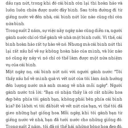
Sản Phẩm
dấu rạn nứt, trong khi đó cái bình còn lại thì hoàn hảo và
luôn luôn chứa được nước đầy bình. Sau trên đường đi từ
Giúp đỡ
giếng nước về đến nhà, cái bình nứt lúc nào cũng chỉ còn
nửa bình.
Liên hệ
Trong suốt 2 năm, sự việc nầy ngày nào cũng diễn ra, người
gánh nước chỉ có thể gánh về nhà một bình rưỡi. Vì thế, cái
bình hoàn hảo rất tự hào về nó. Nhưng mà cái bình nứt thì
lại rất xấu hổ về sự không hoàn hảo của mình, và lúc nào
nó cũng áy náy vì nó chỉ có thể làm được một nửa nhiệm
vụ của cái bình.
Một ngày nọ, cái bình nứt nói với người gánh nước: “Tôi
thấy xấu hổ về mình quá vì vết nứt của tôi làm ảnh hưởng
đến lượng nước mà anh mang về nhà mỗi ngày”. Người
gánh nước trả lời: “Bạn có nhận thấy là có rất nhiều hoa
đẹp bên phía tôi gánh bạn, không phải bên phía cái bình
kia? Đó là bởi vì tôi đã biết về vết nứt của bạn, vì thế tôi đã
gieo những hạt giống hoa. Mỗi ngày, khi tôi gánh bạn từ
giếng nước về nhà, bạn đã tưới nước cho những giống đó.
Trong suốt 2 năm, tôi đã có thể hái những bông hoa đẹp đó,