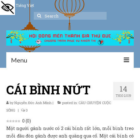
Tiếng Việt
Search
for:
Menu
Trang chủ
CÁI BÌNH NỨT
14
Giới thiệu
TH10 2019
Hoạt động
by
Nguyễn Đức Anh Minh
|
posted in:
CÂU CHUYỆN CUỘC
SỐNG
|
0
Thư viện
0
(
0
)
Một người gánh nước có 2 cái bình rất lớn, mỗi bình treo
Dịch vụ hỗ trợ
mỗi đầu đòn gánh được anh quàng qua cổ. Một cái bình có