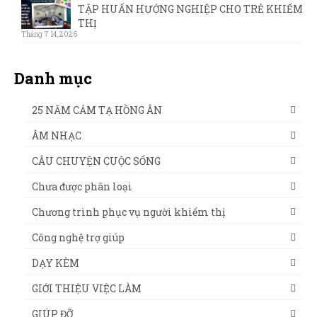
TẬP HUẤN HƯỚNG NGHIỆP CHO TRẺ KHIẾM
THỊ
Tháng 7 14, 2026
Danh mục
25 NĂM CẢM TẠ HỒNG ÂN
ÂM NHẠC
CÂU CHUYỆN CUỘC SỐNG
Chưa được phân loại
Chương trình phục vụ người khiếm thị
Công nghệ trợ giúp
DẠY KÈM
GIỚI THIỆU VIỆC LÀM
GIÚP ĐỠ