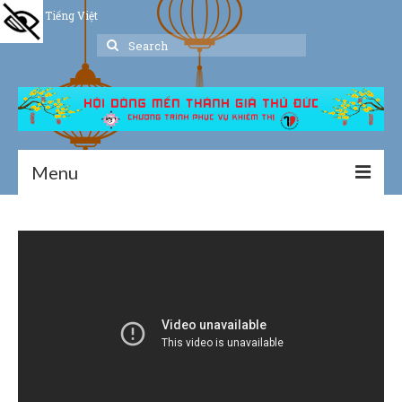
Tiếng Việt
Search
for:
Menu
Trang chủ
Giới thiệu
Hoạt động
Thư viện
Dịch vụ hỗ trợ