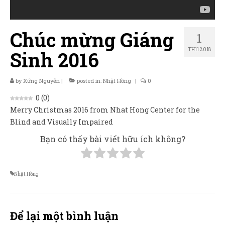
Sản Phẩm
Giúp đỡ
Chúc mừng Giáng
1
Liên hệ
TH11 2018
Sinh 2016
by
Xứng Nguyễn
|
posted in:
Nhật Hồng
|
0
0
(
0
)
Merry Christmas 2016 from Nhat Hong Center for the
Blind and Visually Impaired
Bạn có thấy bài viết hữu ích không?
Nhật Hồng
Để lại một bình luận