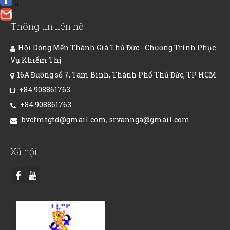
Sản Phẩm
0
Giúp đỡ
Thông tin liên hệ
Liên hệ
Hội Dòng Mến Thánh Giá Thủ Đức - Chương Trình Phục
Vụ Khiếm Thị
16A Đường số 7, Tam Bình, Thành Phố Thủ Đức, TP HCM
+84 908861763
+84 908861763
bvcfmtgtd@gmail.com, srvannga@gmail.com
Xã hội