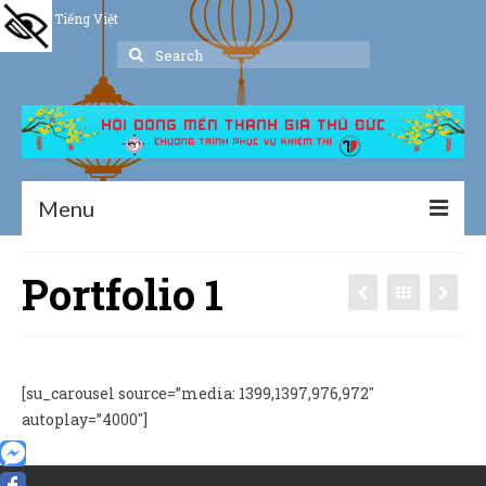
Tiếng Việt
Search
for:
Menu
Trang chủ
Portfolio 1
Giới thiệu
Hoạt động
[su_carousel source=”media: 1399,1397,976,972″
Thư viện
autoplay=”4000″]
Dịch vụ hỗ trợ